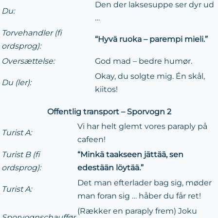
Den der laksesuppe ser dyr ud
Du:
…
Torvehandler (fi
“Hyvä ruoka – parempi mieli.”
ordsprog):
Oversættelse:
God mad – bedre humør.
Okay, du solgte mig. Én skål,
Du (ler):
kiitos!
Offentlig transport – Sporvogn 2
Vi har helt glemt vores paraply på
Turist A:
cafeen!
Turist B (fi
“Minkä taakseen jättää, sen
ordsprog):
edestään löytää.”
Det man efterlader bag sig, møder
Turist A:
man foran sig … håber du får ret!
(Rækker en paraply frem) Joku
Sporvognschauffør