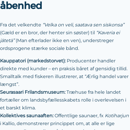
åbenhed
Fra det velkendte
“Velka on veli, saatava sen siskonsa”
(Gæld er en bror, der henter sin søster) til
“Kaveria ei
jätetä”
(Man efterlader ikke en ven), understreger
ordsprogene stærke sociale bånd.
Kauppatori (markedstorvet):
Producenter handler
direkte med kunder – en praksis båret af gensidig tillid.
Smalltalk med fiskeren illustrerer, at “Ærlig handel varer
længst”.
Seurasaari Frilandsmuseum:
Træhuse fra hele landet
fortæller om landsbyfællesskabets rolle i overlevelsen i
et barskt klima.
Kollek­ti­ves sauna­aften:
Offentlige saunaer, fx
Kotiharjun
i Kallio, demonstrerer princippet om, at alle er lige