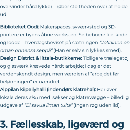
overvinder hård lykke) – røber stoltheden over at holde
ud.
Biblioteket Oodi:
Makerspaces, syværksted og 3D-
printere er byens åbne værksted. Se beboere file, kode
og lodde – hverdagsbeviset på sætningen
“Jokainen on
oman onnensa seppä”
(Man er selv sin lykkes smed).
Design District & Iittala-butikkerne:
Tidligere trælegetøj
og glasværk krævede hårdt arbejde; i dag er det
verdenskendt design, men værdien af “arbejdet før
belønningen” er uændret.
Alppilan kiipeilyhalli (indendørs klatrehal):
Her øver
lokale deres
sisu
med isøkser og klatrevægge – billedlig
udgave af
“Ei savua ilman tulta”
(Ingen røg uden ild).
3. Fællesskab, ligeværd og