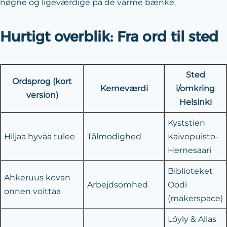
nøgne og ligeværdige på de varme bænke.
Hurtigt overblik: Fra ord til sted
Sted
Ordsprog (kort
Kerneværdi
i/omkring
version)
Helsinki
Kyststien
Hiljaa hyvää tulee
Tålmodighed
Kaivopuisto-
Hernesaari
Biblioteket
Ahkeruus kovan
Arbejdsomhed
Oodi
onnen voittaa
(makerspace)
Löyly & Allas