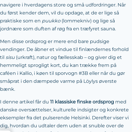
navigere i hverdagens store og små udfordringer. Når
du først kender dem, vil du opdage, at de er lige så
praktiske som en
puukko
(lommekniv) og lige så
jordnære som duften af røg fra en træfyret sauna.
Men disse ordsprog er mere end bare pudsige
vendinger. De åbner et vindue til finlændernes forhold
til
sisu
(urkraft), natur og fællesskab – og giver dig et
hemmeligt sprogligt kort, du kan trække frem på
caféen i Kallio, i køen til sporvogn
#3B
eller når du gør
småprat i den dæmpede varme på Löylys øverste
bænk.
I denne artikel får du
11 klassiske finske ordsprog
med
danske oversættelser, kulturelle indsigter og konkrete
eksempler fra det pulserende Helsinki. Derefter viser vi
dig, hvordan du udtaler dem uden at snuble over de