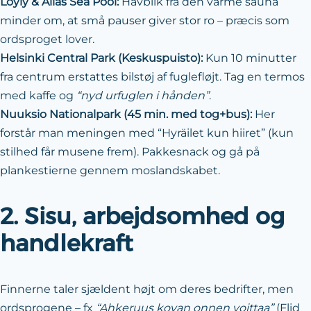
Löyly & Allas Sea Pool:
Havblik fra den varme sauna
minder om, at små pauser giver stor ro – præcis som
ordsproget lover.
Helsinki Central Park (Keskuspuisto):
Kun 10 minutter
fra centrum erstattes bilstøj af fuglefløjt. Tag en termos
med kaffe og
“nyd urfuglen i hånden”
.
Nuuksio Nationalpark (45 min. med tog+bus):
Her
forstår man meningen med “Hyräilet kun hiiret” (kun
stilhed får musene frem). Pakkesnack og gå på
plankestierne gennem moslandskabet.
2. Sisu, arbejdsomhed og
handlekraft
Finnerne taler sjældent højt om deres bedrifter, men
ordsprogene – fx
“Ahkeruus kovan onnen voittaa”
(Flid