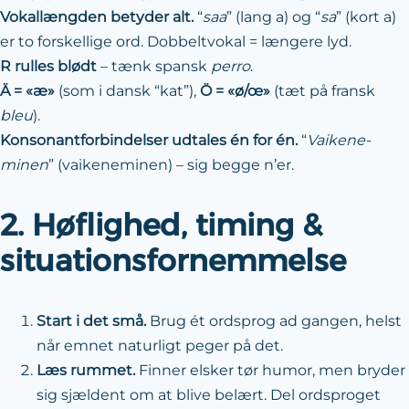
Vokal­længden betyder alt.
“
saa
” (lang a) og “
sa
” (kort a)
er to forskellige ord. Dobbelt­vokal = længere lyd.
R rulles blødt
– tænk spansk
perro
.
Ä = «æ»
(som i dansk “kat”),
Ö = «ø/œ»
(tæt på fransk
bleu
).
Konsonantforbindelser udtales én for én.
“
Vaikene-
minen
” (vaikeneminen) – sig begge n’er.
2. Høflighed, timing &
situationsfornemmelse
Start i det små.
Brug ét ordsprog ad gangen, helst
når emnet naturligt peger på det.
Læs rummet.
Finner elsker tør humor, men bryder
sig sjældent om at blive belært. Del ordsproget