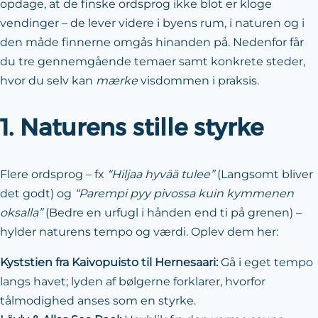
opdage, at de finske ordsprog ikke blot er kloge
vendinger – de lever videre i byens rum, i naturen og i
den måde finnerne omgås hinanden på. Nedenfor får
du tre gennemgående temaer samt konkrete steder,
hvor du selv kan
mærke
visdommen i praksis.
1. Naturens stille styrke
Flere ordsprog – fx
“Hiljaa hyvää tulee”
(Langsomt bliver
det godt) og
“Parempi pyy pivossa kuin kymmenen
oksalla”
(Bedre en urfugl i hånden end ti på grenen) –
hylder naturens tempo og værdi. Oplev dem her:
Kyststien fra Kaivopuisto til Hernesaari:
Gå i eget tempo
langs havet; lyden af bølgerne forklarer, hvorfor
tålmodighed anses som en styrke.