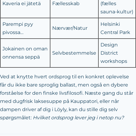
Kaveria ei jätetä
Fællesskab
(fælles
sauna-kultur)
Parempi pyy
Helsinki
Nærvær/Natur
pivossa…
Central Park
Design
Jokainen on oman
Selvbestemmelse
District
onnensa seppä
workshops
Ved at knytte hvert ordsprog til en konkret oplevelse
får du ikke bare sproglig ballast, men også en dybere
forståelse for den finske livsfilosofi. Næste gang du står
med dugfrisk laksesuppe på Kauppatori, eller når
dampen driver af dig i Löyly, kan du stille dig selv
spørgsmålet:
Hvilket ordsprog lever jeg i netop nu?