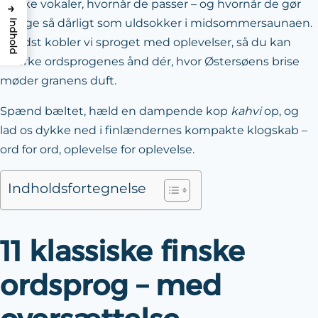
drilske vokaler, hvornår de passer – og hvornår de gør
→
sig lige så dårligt som uldsokker i midsommer­saunaen.
Indhold
Til sidst kobler vi sproget med oplevelser, så du kan
mærke ordsprogenes ånd dér, hvor Østersøens brise
møder granens duft.
Spænd bæltet, hæld en dampende kop
kahvi
op, og
lad os dykke ned i finlændernes kompakte klogskab –
ord for ord, oplevelse for oplevelse.
Indholdsfortegnelse
11 klassiske finske
ordsprog – med