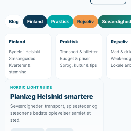
Blog
Finland
Praktisk
Rejseliv
Seværdighede
Finland
Praktisk
Rejseliv
Bydele i Helsinki
Transport & billetter
Mad & dri
Sæsonguides
Budget & priser
Weekendg
Kvarterer &
Sprog, kultur & tips
Lokale anb
stemning
NORDIC LIGHT GUIDE
Planlæg Helsinki smartere
Seværdigheder, transport, spisesteder og
sæsonens bedste oplevelser samlet ét
sted.