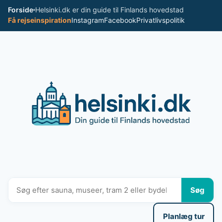
Spring
Forside
Helsinki.dk er din guide til Finlands hovedstad
til
Få rejseinspiration
Instagram
Facebook
Privatlivspolitik
indhold
Søg
Planlæg tur