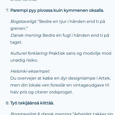
Parempi pyy pivossa kuin kymmenen oksalla.
Bogstaveligt:
”Bedre en tjur i hånden end ti på
grenen.”
Dansk mening:
Bedre én fugl i hånden end ti på
taget.
Kulturel forklaring:
Praktisk sans og modvilje mod
unødig risiko.
Helsinki-eksempel:
Du overvejer at købe en dyr designlampe i Artek,
men din lokale ven foreslår en vintageudgave til
halv pris og citerer ordsproget.
Työ tekijäänsä kiittää.
Bogstaveligt & dansk mening:
”Arbejdet takker sin