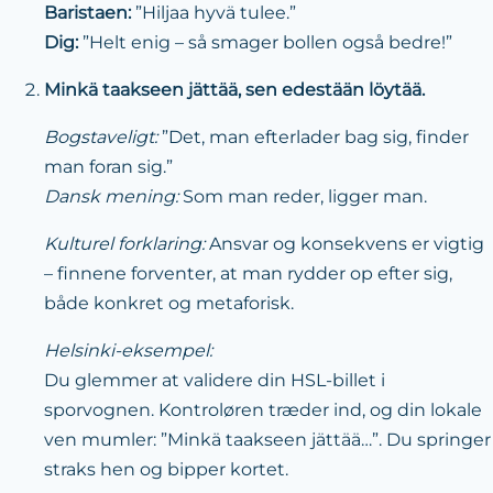
Baristaen:
”Hiljaa hyvä tulee.”
Dig:
”Helt enig – så smager bollen også bedre!”
Minkä taakseen jättää, sen edestään löytää.
Bogstaveligt:
”Det, man efterlader bag sig, finder
man foran sig.”
Dansk mening:
Som man reder, ligger man.
Kulturel forklaring:
Ansvar og konsekvens er vigtig
– finnene forventer, at man rydder op efter sig,
både konkret og metaforisk.
Helsinki-eksempel:
Du glemmer at validere din HSL-billet i
sporvognen. Kontroløren træder ind, og din lokale
ven mumler: ”Minkä taakseen jättää…”. Du springer
straks hen og bipper kortet.