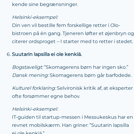
kende sine begrænsninger.
Helsinki-eksempel:
Din ven vil bestille fem forskellige retter i Olo-
bistroen på én gang. Tjeneren løfter et øjenbryn og
citerer ordsproget – I starter med to retter i stedet.
Suutarin lapsilla ei ole kenkiä.
Bogstaveligt:
”Skomagerens børn har ingen sko.”
Dansk mening:
Skomagerens børn går barfodede.
Kulturel forklaring:
Selvironisk kritik af, at eksperter
ofte forsømmer egne behov.
Helsinki-eksempel:
IT-guiden til startup-messen i Messukeskus har en
revnet mobilskærm. Han griner: ”Suutarin lapsilla
ei ole kenkiä.”