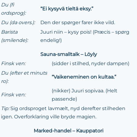
Du (fi
“Ei kysyvä tieltä eksy.”
ordsprog):
Du (da overs.):
Den der spørger farer ikke vild.
Barista
Juuri niin – kysy pois! (Præcis – spørg
(smilende):
endelig!)
Sauna-smalltalk – Löyly
Finsk ven:
(sidder i stilhed, nyder dampen)
Du (efter et minuts
“Vaikeneminen on kultaa.”
ro):
(nikker) Juuri sopivaa. (Helt
Finsk ven:
passende)
Tip:
Sig ordsproget lavmælt, nyd derefter stilheden
igen. Overforklaring ville bryde magien.
Marked-handel – Kauppatori