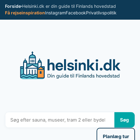
Spring
Forside
Helsinki.dk er din guide til Finlands hovedstad
til
Få rejseinspiration
Instagram
Facebook
Privatlivspolitik
indhold
Søg
Planlæg tur