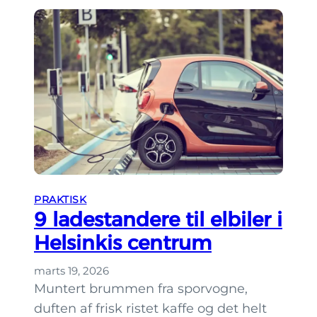
a
n
p
l
a
n
l
æ
g
g
PRAKTISK
e
9 ladestandere til elbiler i
r
Helsinkis centrum
d
u
marts 19, 2026
d
Muntert brummen fra sporvogne,
e
duften af frisk ristet kaffe og det helt