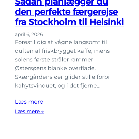
Sådan planlægger du
H
den perfekte færgerejse
e
fra Stockholm til Helsinki
l
s
april 6, 2026
i
Forestil dig at vågne langsomt til
n
duften af friskbrygget kaffe, mens
k
solens første stråler rammer
i
Østersøens blanke overflade.
m
Skærgårdens øer glider stille forbi
e
kahytsvinduet, og i det fjerne…
d
b
Læs mere
ø
:
Læs mere →
r
S
n
å
?
d