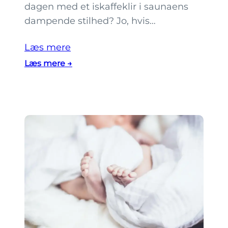
dagen med et iskaffeklir i saunaens
f
dampende stilhed? Jo, hvis…
t
e
Læs mere
n
:
Læs mere →
å
Ø
b
h
e
o
n
p
t
f
r
a
H
e
l
s
i