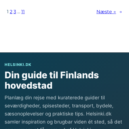
v
L
i
o
1
2
3
…
11
Næste →
→
n
n
t
n
e
a
r
p
c
å
a
é
f
HELSINKI.DK
n
é
Din guide til Finlands
d
e
a
hovedstad
r
g
i
Planlæg din rejse med kuraterede guider til
H
seværdigheder, spisesteder, transport, bydele,
e
sæsonoplevelser og praktiske tips. Helsinki.dk
l
samler inspiration og brugbar viden ét sted, så det
s