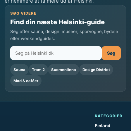
er nemmere at få mere ud af Helsinki.
i
n
SØG VIDERE
k
Find din næste Helsinki-guide
i
Søg efter sauna, design, museer, sporvogne, bydele
m
eller weekendguides.
e
d
Søg
p
e
Sauna
Tram 2
Suomenlinna
Design District
j
Mad & caféer
s
o
g
t
æ
KATEGORIER
p
Finland
p