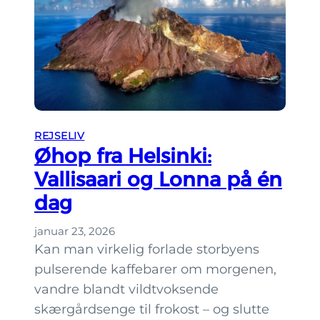
e
e
k
n
e
d
r
e
i
H
e
REJSELIV
l
Øhop fra Helsinki:
s
Vallisaari og Lonna på én
i
dag
n
k
januar 23, 2026
i
Kan man virkelig forlade storbyens
m
pulserende kaffebarer om morgenen,
e
vandre blandt vildtvoksende
d
skærgårdsenge til frokost – og slutte
a