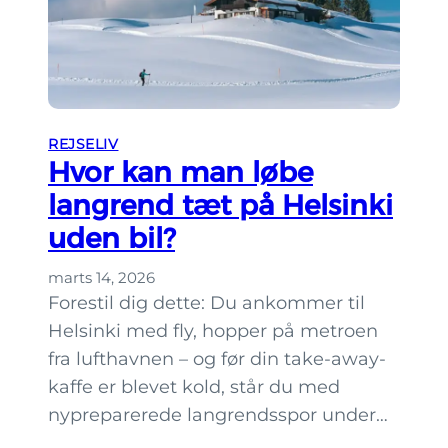
b
a
t
t
e
REJSELIV
r
Hvor kan man løbe
h
langrend tæt på Helsinki
o
uden bil?
s
H
marts 14, 2026
S
Forestil dig dette: Du ankommer til
L
Helsinki med fly, hopper på metroen
:
fra lufthavnen – og før din take-away-
a
kaffe er blevet kold, står du med
l
nypreparerede langrendsspor under…
d