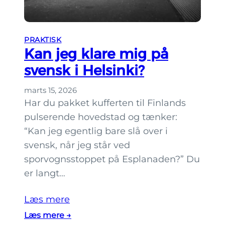
e
s
r
e
e
f
PRAKTISK
t
r
Kan jeg klare mig på
i
a
svensk i Helsinki?
l
S
e
t
marts 15, 2026
l
o
Har du pakket kufferten til Finlands
b
c
pulserende hovedstad og tænker:
i
k
“Kan jeg egentlig bare slå over i
l
h
svensk, når jeg står ved
e
o
sporvognsstoppet på Esplanaden?” Du
r
l
er langt…
i
m
H
t
Læs mere
e
i
:
Læs mere →
l
l