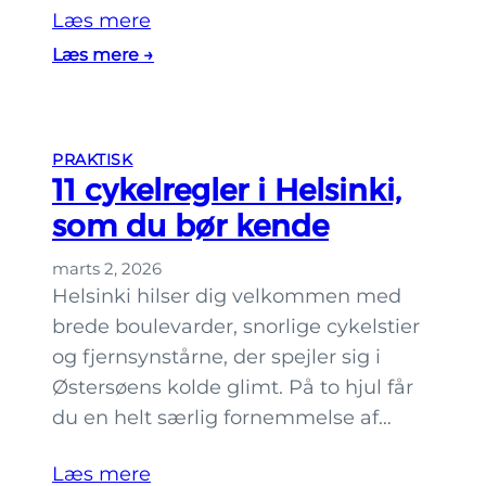
e
Læs mere
r
:
Læs mere →
s
H
g
v
r
o
æ
PRAKTISK
r
11 cykelregler i Helsinki,
n
k
s
som du bør kende
a
e
n
marts 2, 2026
r
m
Helsinki hilser dig velkommen med
,
a
brede boulevarder, snorlige cykelstier
p
n
og fjernsynstårne, der spejler sig i
r
l
Østersøens kolde glimt. På to hjul får
i
ø
du en helt særlig fornemmelse af…
s
b
e
e
Læs mere
r