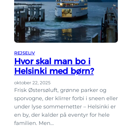
REJSELIV
Hvor skal man bo i
Helsinki med børn?
oktober 22, 2025
Frisk Østersø­luft, grønne parker og
sporvogne, der klirrer forbi i sneen eller
under lyse sommer­netter – Helsinki er
en by, der kalder på eventyr for hele
familien. Men…