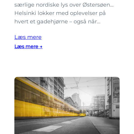
n
særlige nordiske lys over Østersøen…
p
Helsinki lokker med oplevelser på
e
hvert et gadehjørne – også når…
r
f
Læs mere
e
:
Læs mere →
k
9
t
l
e
a
f
d
æ
e
r
s
g
t
e
a
r
n
e
d
j