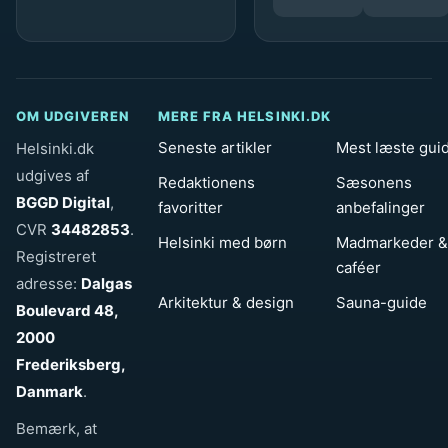
OM UDGIVEREN
MERE FRA HELSINKI.DK
Seneste artikler
Mest læste gui
Helsinki.dk
udgives af
Redaktionens
Sæsonens
BGGD Digital
,
favoritter
anbefalinger
CVR
34482853
.
Helsinki med børn
Madmarkeder &
Registreret
caféer
adresse:
Dalgas
Arkitektur & design
Sauna-guide
Boulevard 48,
2000
Frederiksberg,
Danmark
.
Bemærk, at