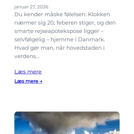
e
i
januar 27, 2026
l
n
Du kender måske følelsen: Klokken
s
k
nærmer sig 20, feberen stiger, og den
i
i
smarte rejseapotekspose ligger –
n
u
selvfølgelig – hjemme i Danmark.
k
d
Hvad gør man, når hovedstaden i
i
e
verdens…
,
n
s
b
Læs mere
o
i
:
Læs mere →
m
l
1
d
?
1
u
a
b
p
ø
o
r
t
k