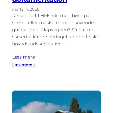
v
marts 14, 2026
e
Rejser du til Helsinki med børn på
n
slæb – eller måske med en sovende
s
guldklump i klapvognen? Så har du
k
sikkert allerede opdaget, at den finske
i
hovedstads kollektive…
H
e
Læs mere
l
:
Læs mere →
s
B
i
ø
n
r
k
n
i
e
?
r
a