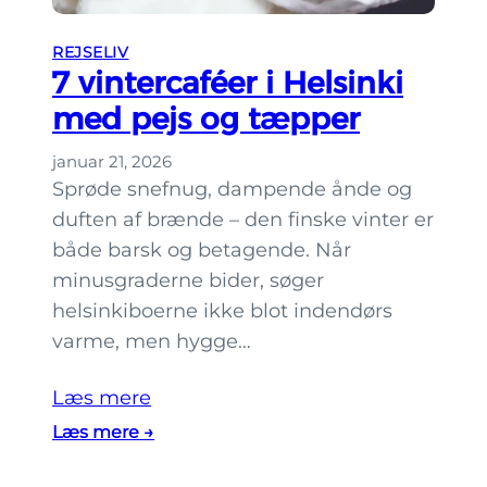
n
REJSELIV
k
7 vintercaféer i Helsinki
i
med pejs og tæpper
:
V
januar 21, 2026
a
Sprøde snefnug, dampende ånde og
l
duften af brænde – den finske vinter er
l
både barsk og betagende. Når
i
minusgraderne bider, søger
s
helsinkiboerne ikke blot indendørs
a
varme, men hygge…
a
r
Læs mere
i
:
Læs mere →
o
7
g