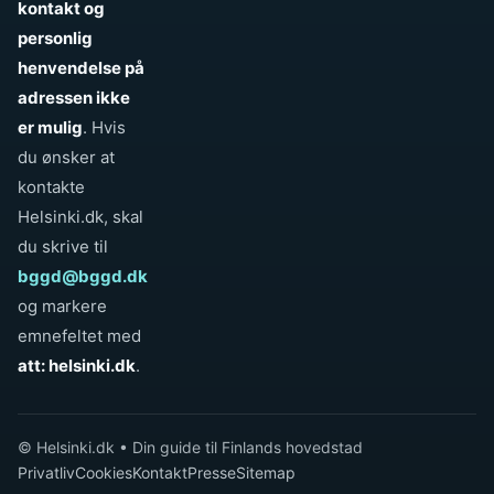
kontakt og
personlig
henvendelse på
adressen ikke
er mulig
. Hvis
du ønsker at
kontakte
Helsinki.dk, skal
du skrive til
bggd@bggd.dk
og markere
emnefeltet med
att: helsinki.dk
.
© Helsinki.dk • Din guide til Finlands hovedstad
Privatliv
Cookies
Kontakt
Presse
Sitemap