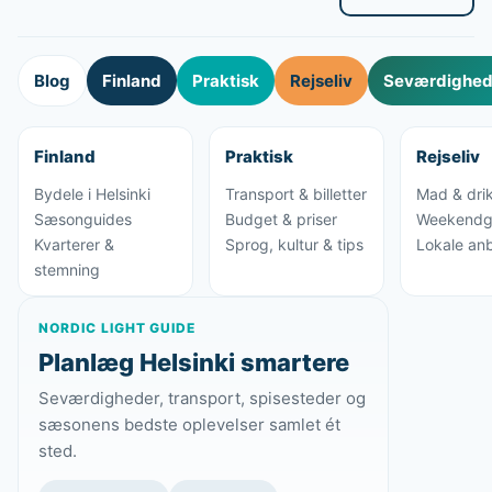
Blog
Finland
Praktisk
Rejseliv
Seværdighede
Finland
Praktisk
Rejseliv
Bydele i Helsinki
Transport & billetter
Mad & dri
Sæsonguides
Budget & priser
Weekendg
Kvarterer &
Sprog, kultur & tips
Lokale anb
stemning
NORDIC LIGHT GUIDE
Planlæg Helsinki smartere
Seværdigheder, transport, spisesteder og
sæsonens bedste oplevelser samlet ét
sted.