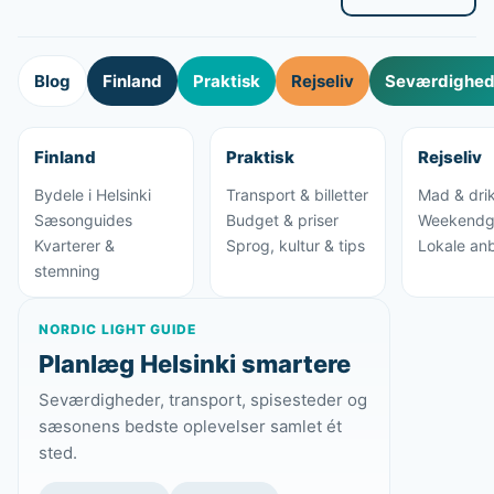
Blog
Finland
Praktisk
Rejseliv
Seværdighede
Finland
Praktisk
Rejseliv
Bydele i Helsinki
Transport & billetter
Mad & dri
Sæsonguides
Budget & priser
Weekendg
Kvarterer &
Sprog, kultur & tips
Lokale anb
stemning
NORDIC LIGHT GUIDE
Planlæg Helsinki smartere
Seværdigheder, transport, spisesteder og
sæsonens bedste oplevelser samlet ét
sted.