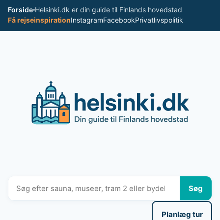
Spring
Forside
Helsinki.dk er din guide til Finlands hovedstad
til
Få rejseinspiration
Instagram
Facebook
Privatlivspolitik
indhold
Søg
Planlæg tur