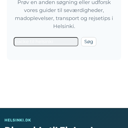
Prøv en anden søgning eller udforsk
vores guider til seværdigheder,
madoplevelser, transport og rejsetips i
Helsinki.
Prøv
Søg
en
ny
søgning
HELSINKI.DK