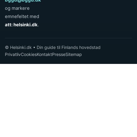
og markere
emnefeltet med
att: helsinki.dk
.
© Helsinki.dk • Din guide til Finlands hovedstad
Privatliv
Cookies
Kontakt
Presse
Sitemap