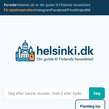
Spring
Forside
Helsinki.dk er din guide til Finlands hovedstad
til
Få rejseinspiration
Instagram
Facebook
Privatlivspolitik
indhold
Søg
Planlæg tur