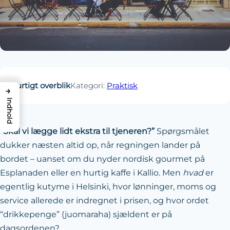
Hurtigt overblik
Kategori:
Praktisk
→
Indhold
“Skal vi lægge lidt ekstra til tjeneren?”
Spørgsmålet
dukker næsten altid op, når regningen lander på
bordet – uanset om du nyder nordisk gourmet på
Esplanaden eller en hurtig kaffe i Kallio. Men
hvad
er
egentlig kutyme i Helsinki, hvor lønninger, moms og
service allerede er indregnet i prisen, og hvor ordet
“drikkepenge” (juomaraha) sjældent er på
dagsordenen?