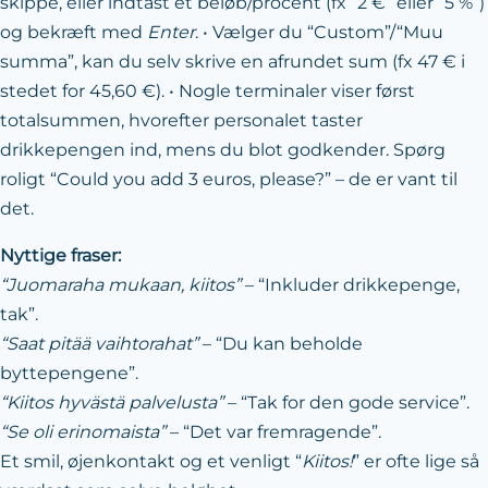
skippe, eller indtast et beløb/procent (fx “2 €” eller “5 %”)
og bekræft med
Enter
. • Vælger du “Custom”/“Muu
summa”, kan du selv skrive en afrundet sum (fx 47 € i
stedet for 45,60 €). • Nogle terminaler viser først
totalsummen, hvorefter personalet taster
drikkepengen ind, mens du blot godkender. Spørg
roligt “Could you add 3 euros, please?” – de er vant til
det.
Nyttige fraser:
“Juomaraha mukaan, kiitos”
– “Inkluder drikkepenge,
tak”.
“Saat pitää vaihtorahat”
– “Du kan beholde
byttepengene”.
“Kiitos hyvästä palvelusta”
– “Tak for den gode service”.
“Se oli erinomaista”
– “Det var fremragende”.
Et smil, øjenkontakt og et venligt “
Kiitos!
” er ofte lige så