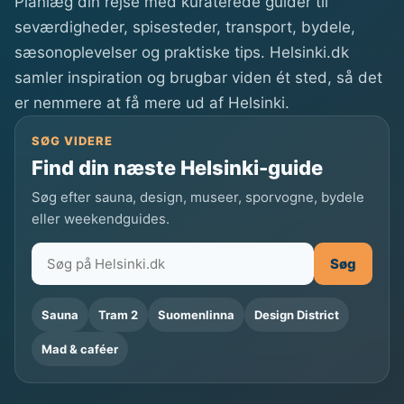
Planlæg din rejse med kuraterede guider til
seværdigheder, spisesteder, transport, bydele,
sæsonoplevelser og praktiske tips. Helsinki.dk
samler inspiration og brugbar viden ét sted, så det
er nemmere at få mere ud af Helsinki.
SØG VIDERE
Find din næste Helsinki-guide
Søg efter sauna, design, museer, sporvogne, bydele
eller weekendguides.
Søg
Sauna
Tram 2
Suomenlinna
Design District
Mad & caféer