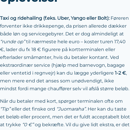
Taxi og ridehailing (f.eks. Uber, Yango eller Bolt):
Føreren
forventer ikke drikkepenge, da prisen allerede dækker
både løn og servicegebyrer. Det er dog almindeligt at
“runde op”
til nærmeste hele euro – koster turen 17,40
€, lader du fx 18 € figurere på kortterminalen eller
efterlader småmønter, hvis du betaler kontant. Ved
ekstraordinær service (hjælp med barnevogn, bagage
eller ventetid i regnvejr) kan du lægge yderligere
1-2 €
,
men mere end det anses som unødvendigt, ikke
mindst fordi mange chauffører selv vil afslå større beløb.
Når du betaler med kort, spørger terminalen ofte om
“Tip”
eller det finske ord
“Juomaraha”
. Her kan du taste
et beløb eller procent, men det er fuldt acceptabelt blot
at trykke
“0 €”
og bekræfte. Vil du give lidt ekstra, er det