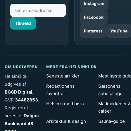
Instagram
Facebook
Tilmeld
Pinterest
YouTube
OM UDGIVEREN
MERE FRA HELSINKI.DK
Seneste artikler
Mest læste gui
Helsinki.dk
udgives af
Redaktionens
Sæsonens
BGGD Digital
,
favoritter
anbefalinger
CVR
34482853
.
Helsinki med børn
Madmarkeder &
Registreret
caféer
adresse:
Dalgas
Arkitektur & design
Sauna-guide
Boulevard 48,