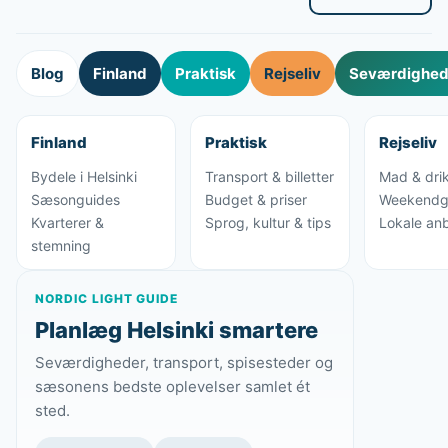
Blog
Finland
Praktisk
Rejseliv
Seværdighede
Finland
Praktisk
Rejseliv
Bydele i Helsinki
Transport & billetter
Mad & dri
Sæsonguides
Budget & priser
Weekendg
Kvarterer &
Sprog, kultur & tips
Lokale anb
stemning
NORDIC LIGHT GUIDE
Planlæg Helsinki smartere
Seværdigheder, transport, spisesteder og
sæsonens bedste oplevelser samlet ét
sted.