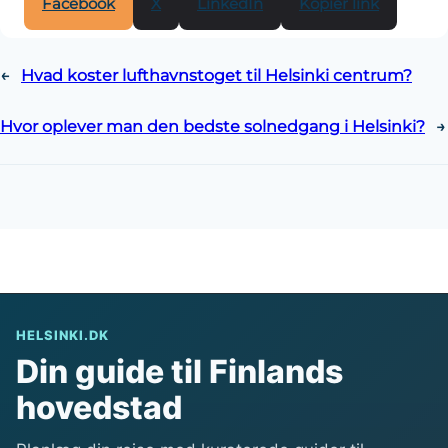
Facebook
X
LinkedIn
Kopier link
←
Hvad koster lufthavnstoget til Helsinki centrum?
Hvor oplever man den bedste solnedgang i Helsinki?
→
HELSINKI.DK
Din guide til Finlands
hovedstad