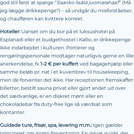
god stil først at spørge “
Saanko lisätä juomarahaa?
” (Må
jeg lægge drikkepenge?) – så undgår du misforståelser,
og chaufføren kan kvittere korrekt.
Hoteller:
Uanset om du bor på et luksushotel på
Esplanadi eller et budgethostel i Kallio, er drikkepenge
ikke indarbejdet i kulturen. Portierer og
rengøringspersonale modtager naturligvis gerne en lille
anerkendelse, fx
1-2 € per kuffert
ved bagagehjælp eller
samme beløb pr. nat i et kuvertbrev til housekeeping,
men de forventer det ikke. Har receptionen fremskaffet
billetter, bestilt sauna privat eller gjort andet ud over
det sædvanlige, er en diskret mønt eller en
chokoladebar fra duty-free lige så værdsat som
kontanter.
Guidede ture, frisør, spa, levering m.m.:
Igen gælder
princippet om ingen forventning. En privat guide, der