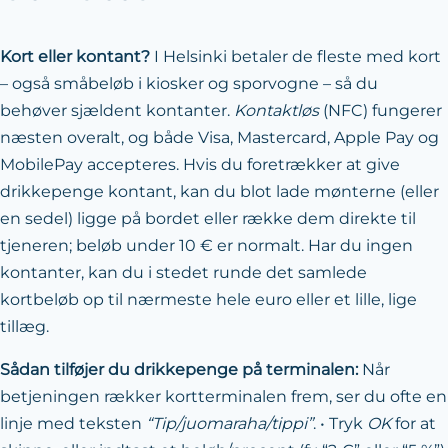
Kort eller kontant?
I Helsinki betaler de fleste med kort
– også småbeløb i kiosker og sporvogne – så du
behøver sjældent kontanter.
Kontaktløs
(NFC) fungerer
næsten overalt, og både Visa, Mastercard, Apple Pay og
MobilePay accepteres. Hvis du foretrækker at give
drikkepenge kontant, kan du blot lade mønterne (eller
en sedel) ligge på bordet eller række dem direkte til
tjeneren; beløb under 10 € er normalt. Har du ingen
kontanter, kan du i stedet runde det samlede
kortbeløb op til nærmeste hele euro eller et lille, lige
tillæg.
Sådan tilføjer du drikkepenge på terminalen:
Når
betjeningen rækker kortterminalen frem, ser du ofte en
linje med teksten
“Tip/juomaraha/tippi”
. • Tryk
OK
for at