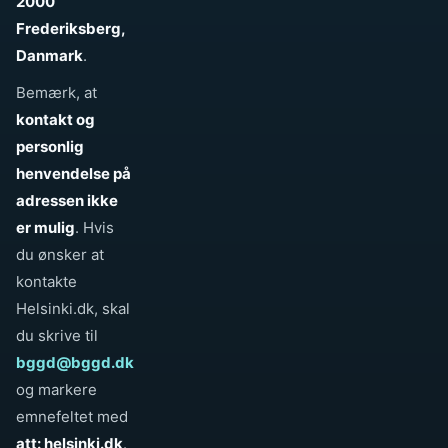
2000
Frederiksberg,
Danmark
.
Bemærk, at
kontakt og
personlig
henvendelse på
adressen ikke
er mulig
. Hvis
du ønsker at
kontakte
Helsinki.dk, skal
du skrive til
bggd@bggd.dk
og markere
emnefeltet med
att: helsinki.dk
.