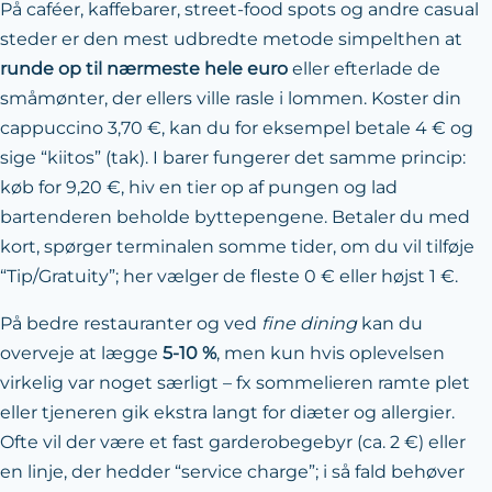
På caféer, kaffebarer, street-food spots og andre casual
steder er den mest udbredte metode simpelthen at
runde op til nærmeste hele euro
eller efterlade de
småmønter, der ellers ville rasle i lommen. Koster din
cappuccino 3,70 €, kan du for eksempel betale 4 € og
sige “kiitos” (tak). I barer fungerer det samme princip:
køb for 9,20 €, hiv en tier op af pungen og lad
bartenderen beholde byttepengene. Betaler du med
kort, spørger terminalen somme tider, om du vil tilføje
“Tip/Gratuity”; her vælger de fleste 0 € eller højst 1 €.
På bedre restauranter og ved
fine dining
kan du
overveje at lægge
5-10 %
, men kun hvis oplevelsen
virkelig var noget særligt – fx sommelieren ramte plet
eller tjeneren gik ekstra langt for diæter og allergier.
Ofte vil der være et fast garderobegebyr (ca. 2 €) eller
en linje, der hedder “service charge”; i så fald behøver