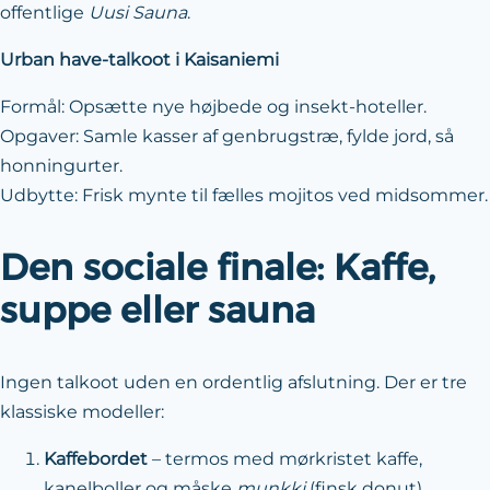
offentlige
Uusi Sauna
.
Urban have-talkoot i Kaisaniemi
Formål: Opsætte nye højbede og insekt-hoteller.
Opgaver: Samle kasser af genbrugstræ, fylde jord, så
honningurter.
Udbytte: Frisk mynte til fælles mojitos ved midsommer.
Den sociale finale: Kaffe,
suppe eller sauna
Ingen talkoot uden en ordentlig afslutning. Der er tre
klassiske modeller:
Kaffebordet
– termos med mørkristet kaffe,
kanelboller og måske
munkki
(finsk donut).