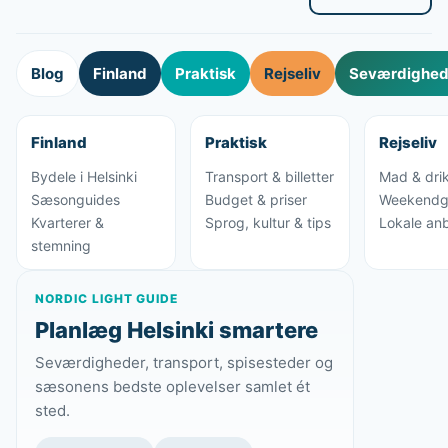
Blog
Finland
Praktisk
Rejseliv
Seværdighede
Finland
Praktisk
Rejseliv
Bydele i Helsinki
Transport & billetter
Mad & dri
Sæsonguides
Budget & priser
Weekendg
Kvarterer &
Sprog, kultur & tips
Lokale anb
stemning
NORDIC LIGHT GUIDE
Planlæg Helsinki smartere
Seværdigheder, transport, spisesteder og
sæsonens bedste oplevelser samlet ét
sted.