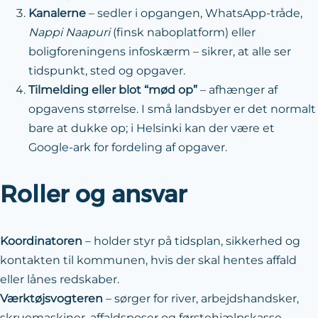
Kanalerne
– sedler i opgangen, WhatsApp-tråde,
Nappi Naapuri
(finsk naboplatform) eller
boligforeningens infoskærm – sikrer, at alle ser
tidspunkt, sted og opgaver.
Tilmelding eller blot “mød op”
– afhænger af
opgavens størrelse. I små landsbyer er det normalt
bare at dukke op; i Helsinki kan der være et
Google-ark for fordeling af opgaver.
Roller og ansvar
Koordinatoren
– holder styr på tidsplan, sikkerhed og
kontakten til kommunen, hvis der skal hentes affald
eller lånes redskaber.
Værktøjsvogteren
– sørger for river, arbejdshandsker,
skruemaskiner, affaldsposer og førstehjælpskasse.