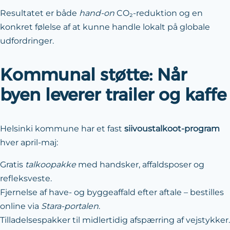
Resultatet er både
hand-on
CO₂-reduktion og en
konkret følelse af at kunne handle lokalt på globale
udfordringer.
Kommunal støtte: Når
byen leverer trailer og kaffe
Helsinki kommune har et fast
siivoustalkoot-program
hver april-maj:
Gratis
talkoopakke
med handsker, affalds­poser og
refleks­veste.
Fjernelse af have- og byggeaffald efter aftale – bestilles
online via
Stara-portalen
.
Tilladelses­pakker til midlertidig afspærring af vejstykker.