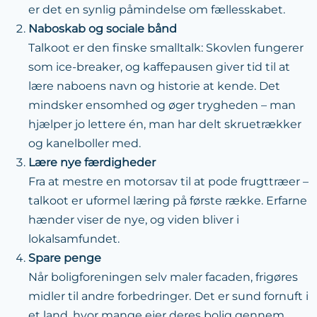
er det en synlig påmindelse om fællesskabet.
Naboskab og sociale bånd
Talkoot er den finske smalltalk: Skovlen fungerer
som ice-breaker, og kaffepausen giver tid til at
lære naboens navn og historie at kende. Det
mindsker ensomhed og øger trygheden – man
hjælper jo lettere én, man har delt skruetrækker
og kanelboller med.
Lære nye færdigheder
Fra at mestre en motorsav til at pode frugttræer –
talkoot er uformel læring på første række. Erfarne
hænder viser de nye, og viden bliver i
lokalsamfundet.
Spare penge
Når boligforeningen selv maler facaden, frigøres
midler til andre forbedringer. Det er sund fornuft i
et land, hvor mange ejer deres bolig gennem