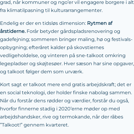
grad, når kommuner og ngo’er vil engagere borgere i alt
fra klimatilpasning til kulturarrangementer.
Endelig er der en tidsløs dimension:
Rytmen af
årstiderne.
Forår betyder gårdspladsrenovering og
gadefejning; sommeren bringer maling, hø og festivals‐
opbygning; efteråret kalder på skovstiernes
vedligeholdelse, og vinteren på sne‐talkoot omkring
legepladser og skøjtesøer. Hver sæson har sine opgaver,
og talkoot følger dem som urværk.
Kort sagt er talkoot mere end gratis arbejdskraft; det er
en social teknologi, der holder finske nabolag sammen.
Når du forstår dens rødder og værdier, forstår du også,
hvorfor finnerne stadig i 2020’erne møder op med
arbejdshandsker, rive og termokande, når der råbes
”Talkoot!” gennem kvarteret.