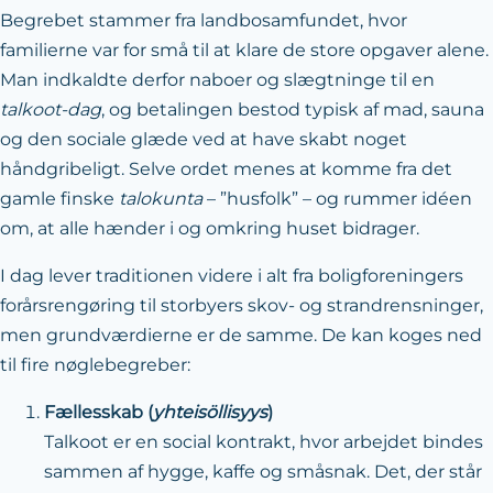
Begrebet stammer fra landbosamfundet, hvor
familierne var for små til at klare de store opgaver alene.
Man indkaldte derfor naboer og slægtninge til en
talkoot-dag
, og betalingen bestod typisk af mad, sauna
og den sociale glæde ved at have skabt noget
håndgribeligt. Selve ordet menes at komme fra det
gamle finske
talokunta
– ”husfolk” – og rummer idéen
om, at alle hænder i og omkring huset bidrager.
I dag lever traditionen videre i alt fra boligforeningers
forårsrengøring til storbyers skov- og strandrensninger,
men grundværdierne er de samme. De kan koges ned
til fire nøglebegreber:
Fællesskab (
yhteisöllisyys
)
Talkoot er en social kontrakt, hvor arbejdet bindes
sammen af hygge, kaffe og småsnak. Det, der står