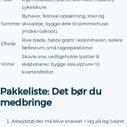
cykelskure.
Byhaver, festival-opsætning, stier og
Sommer
skovpleje, bygge dele til sommerhuse
(mökki-talkoot).
Rive blade, høste grønt i kolonihaven, isolere
Efterår
fællesrum, små tagreparationer.
Skovle sne, vedligeholde lysstier &
Vinter
skøjtebaner, bygge isskulpturer til
kvartersfester.
Pakke­liste: Det bør du
medbringe
Arbejdstøj der må blive snavset + lag på lag (vejret