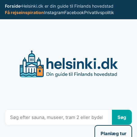
Spring
Forside
Helsinki.dk er din guide til Finlands hovedstad
til
Få rejseinspiration
Instagram
Facebook
Privatlivspolitik
indhold
Søg
Planlæg tur