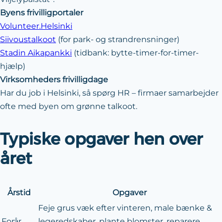
Byens frivilligportaler
Volunteer.Helsinki
Siivoustalkoot
(for park- og strandrensninger)
Stadin Aikapankki
(tidbank: bytte-timer-for-timer-
hjælp)
Virksomheders frivilligdage
Har du job i Helsinki, så spørg HR – firmaer samarbejder
ofte med byen om grønne talkoot.
Typiske opgaver hen over
året
Årstid
Opgaver
Feje grus væk efter vinteren, male bænke &
Forår
legeredskaber, plante blomster, reparere