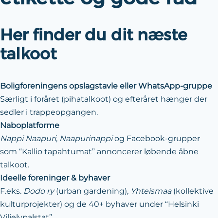
Her finder du dit næste
talkoot
Boligforeningens opslagstavle eller WhatsApp-gruppe
Særligt i foråret (pihatalkoot) og efteråret hænger der
sedler i trappeopgangen.
Naboplatforme
Nappi Naapuri
,
Naapurinappi
og Facebook-grupper
som “Kallio tapahtumat” annoncerer løbende åbne
talkoot.
Ideelle foreninger & byhaver
F.eks.
Dodo ry
(urban gardening),
Yhteismaa
(kollektive
kulturprojekter) og de 40+ byhaver under “Helsinki
Viljelypalstat”.