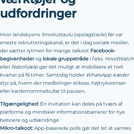
udfordringer
Hvor landsbyens
ilmoitustaulu
(opslagstavle) før var
eneste rekrutterings­kanal, er det i dag sociale medier,
der sætter rytmen for mange
talkoot
.
Facebook-
begivenheder
og
lokale gruppe­tråde
i f.eks.
HoodWatch
eller
Nabohjælp
gør det muligt at mobilisere et helt
kvarter på få timer. Samtidig holder
WhatsApp-kæder
styr på, hvem der medbringer stiksav, højtryksrenser
eller kardemommebullar til pausen.
Tilgængelighed:
Én invitation kan deles på tværs af
platforme og mindsker informations­barrierer for nye
beboere og udlændinge.
Mikro-talkoot:
App-baserede polls gør det let at samles