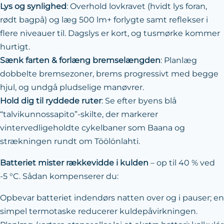
Lys og synlighed
: Overhold lovkravet (hvidt lys foran,
rødt bagpå) og læg 500 lm+ forlygte samt reflekser i
flere niveauer til. Dagslys er kort, og tusmørke kommer
hurtigt.
Sænk farten & forlæng bremselængden
: Planlæg
dobbelte bremsezoner, brems progressivt med begge
hjul, og undgå pludselige manøvrer.
Hold dig til ryddede ruter
: Se efter byens blå
“talvikunnossapito”-skilte, der markerer
vintervedligeholdte cykelbaner som Baana og
strækningen rundt om Töölönlahti.
Batteriet mister rækkevidde i kulden
– op til 40 % ved
-5 °C. Sådan kompenserer du:
Opbevar batteriet indendørs natten over og i pauser; en
simpel termotaske reducerer kuldepåvirkningen.