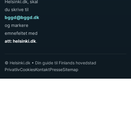
Helsinki.dk, skal
du skrive til
bggd@bggd.dk
og markere
emnefeltet med
att: helsinki.dk
.
© Helsinki.dk • Din guide til Finlands hovedstad
Privatliv
Cookies
Kontakt
Presse
Sitemap