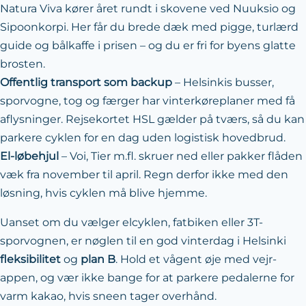
Natura Viva kører året rundt i skovene ved Nuuksio og
Sipoonkorpi. Her får du brede dæk med pigge, turlærd
guide og bålkaffe i prisen – og du er fri for byens glatte
brosten.
Offentlig transport som backup
– Helsinkis busser,
sporvogne, tog og færger har vinterkøreplaner med få
aflysninger. Rejsekortet HSL gælder på tværs, så du kan
parkere cyklen for en dag uden logistisk hovedbrud.
El-løbehjul
– Voi, Tier m.fl. skruer ned eller pakker flåden
væk fra november til april. Regn derfor ikke med den
løsning, hvis cyklen må blive hjemme.
Uanset om du vælger elcyklen, fatbiken eller 3T-
sporvognen, er nøglen til en god vinterdag i Helsinki
fleksibilitet
og
plan B
. Hold et vågent øje med vejr-
appen, og vær ikke bange for at parkere pedalerne for
varm kakao, hvis sneen tager overhånd.