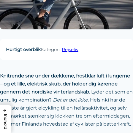
Hurtigt overblik
Kategori:
Rejseliv
Knitrende sne under dækkene, frostklar luft i lungerne
– og et lille, elektrisk skub, der holder dig kørende
gennem det nordiske vinterlandskab.
Lyder det som en
umulig kombination?
Det er det ikke
. Helsinki har de
seneste år gjort elcykling til en helårsaktivitet, og selv
→
når mørket sænker sig klokken tre om eftermiddagen,
Indhold
summer Finlands hovedstad af cyklister på batterikraft.