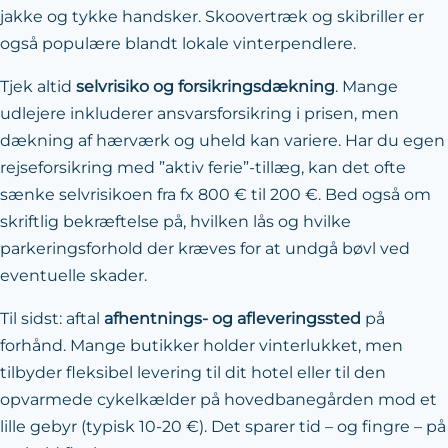
jakke og tykke handsker. Skoovertræk og skibriller er
også populære blandt lokale vinterpendlere.
Tjek altid
selvrisiko og forsikringsdækning
. Mange
udlejere inkluderer ansvarsforsikring i prisen, men
dækning af hærværk og uheld kan variere. Har du egen
rejseforsikring med ”aktiv ferie”-tillæg, kan det ofte
sænke selvrisikoen fra fx 800 € til 200 €. Bed også om
skriftlig bekræftelse på, hvilken lås og hvilke
parkeringsforhold der kræves for at undgå bøvl ved
eventuelle skader.
Til sidst: aftal
afhentnings- og afleveringssted
på
forhånd. Mange butikker holder vinterlukket, men
tilbyder fleksibel levering til dit hotel eller til den
opvarmede cykelkælder på hovedbanegården mod et
lille gebyr (typisk 10-20 €). Det sparer tid – og fingre – på