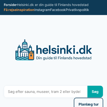
Spring
Forside
Helsinki.dk er din guide til Finlands hovedstad
til
Få rejseinspiration
Instagram
Facebook
Privatlivspolitik
indhold
Søg
Planlæg tur