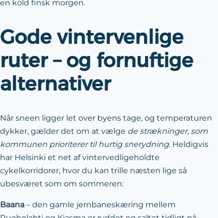
en kold finsk morgen.
Gode vintervenlige
ruter – og fornuftige
alternativer
Når sneen ligger let over byens tage, og temperaturen
dykker, gælder det om at vælge
de strækninger, som
kommunen prioriterer til hurtig snerydning
. Heldigvis
har Helsinki et net af vintervedligeholdte
cykelkorridorer, hvor du kan trille næsten lige så
ubesværet som om sommeren:
Baana
– den gamle jernbaneskæring mellem
Ruoholahti og Kiasma er ryddet og saltet tidligt på