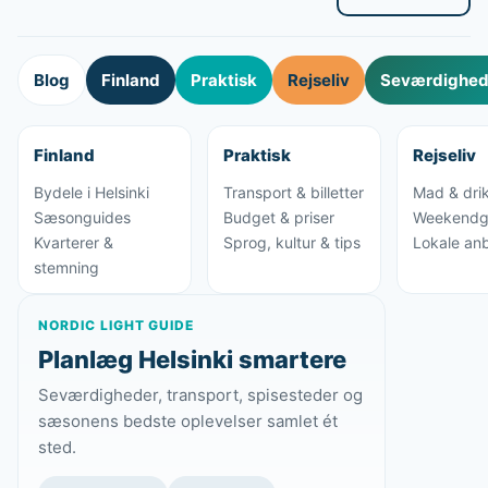
Blog
Finland
Praktisk
Rejseliv
Seværdighede
Finland
Praktisk
Rejseliv
Bydele i Helsinki
Transport & billetter
Mad & dri
Sæsonguides
Budget & priser
Weekendg
Kvarterer &
Sprog, kultur & tips
Lokale anb
stemning
NORDIC LIGHT GUIDE
Planlæg Helsinki smartere
Seværdigheder, transport, spisesteder og
sæsonens bedste oplevelser samlet ét
sted.