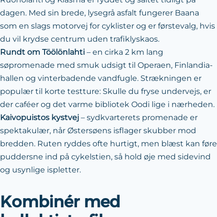
dagen. Med sin brede, lysegrå asfalt fungerer Baana
som en slags motorvej for cyklister og er førstevalg, hvis
du vil krydse centrum uden trafiklyskaos.
Rundt om Töölönlahti
– en cirka 2 km lang
søpromenade med smuk udsigt til Operaen, Finlandia-
hallen og vinterbadende vandfugle. Strækningen er
populær til korte testture: Skulle du fryse undervejs, er
der caféer og det varme bibliotek Oodi lige i nærheden.
Kaivopuistos kystvej
– sydkvarterets promenade er
spektakulær, når Østersøens isflager skubber mod
bredden. Ruten ryddes ofte hurtigt, men blæst kan føre
puddersne ind på cykelstien, så hold øje med sidevind
og usynlige ispletter.
Kombinér med