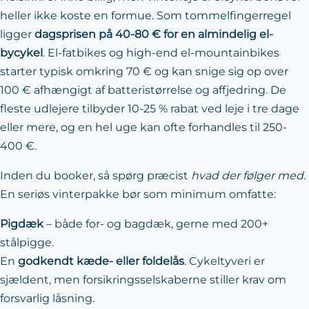
heller ikke koste en formue. Som tommelfingerregel
ligger
dagsprisen på 40-80 € for en almindelig el-
bycykel
. El-fatbikes og high-end el-mountainbikes
starter typisk omkring 70 € og kan snige sig op over
100 € afhængigt af batteristørrelse og affjedring. De
fleste udlejere tilbyder 10-25 % rabat ved leje i tre dage
eller mere, og en hel uge kan ofte forhandles til 250-
400 €.
Inden du booker, så spørg præcist
hvad der følger med
.
En seriøs vinterpakke bør som minimum omfatte:
Pigdæk
– både for- og bagdæk, gerne med 200+
stålpigge.
En
godkendt kæde- eller foldelås
. Cykeltyveri er
sjældent, men forsikringsselskaberne stiller krav om
forsvarlig låsning.