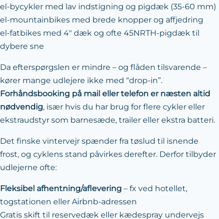
el-bycykler med lav indstigning og pigdæk (35-60 mm)
el-mountainbikes med brede knopper og affjedring
el-fatbikes med 4″ dæk og ofte 45NRTH-pigdæk til
dybere sne
Da efterspørgslen er mindre – og flåden tilsvarende –
kører mange udlejere ikke med “drop-in”.
Forhåndsbooking på mail eller telefon er næsten altid
nødvendig
, især hvis du har brug for flere cykler eller
ekstraudstyr som barnesæde, trailer eller ekstra batteri.
Det finske vintervejr spænder fra tøslud til isnende
frost, og cyklens stand påvirkes derefter. Derfor tilbyder
udlejerne ofte:
Fleksibel afhentning/aflevering
– fx ved hotellet,
togstationen eller Airbnb-adressen
Gratis skift til reservedæk eller kædespray undervejs