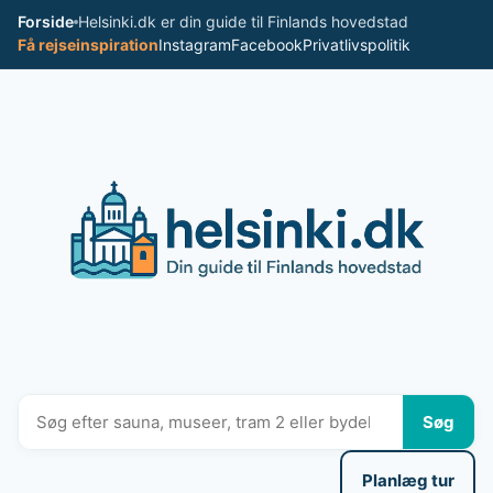
Spring
Forside
Helsinki.dk er din guide til Finlands hovedstad
til
Få rejseinspiration
Instagram
Facebook
Privatlivspolitik
indhold
Søg
Planlæg tur