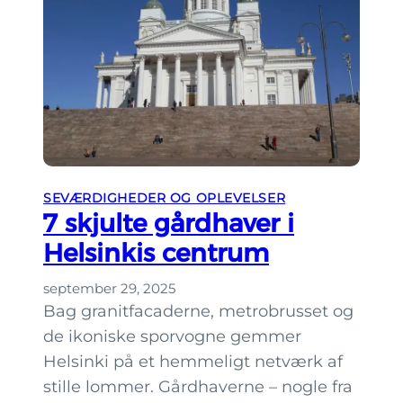
l
u
e
r
v
t
e
i
r
l
m
H
a
e
n
l
SEVÆRDIGHEDER OG OPLEVELSER
d
s
7 skjulte gårdhaver i
e
i
Helsinkis centrum
n
n
b
k
september 29, 2025
e
i
Bag granitfacaderne, metrobrusset og
d
de ikoniske sporvogne gemmer
s
Helsinki på et hemmeligt netværk af
t
stille lommer. Gårdhaverne – nogle fra
e