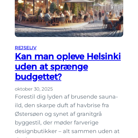
d
f
o
r
s
o
REJSELIV
Kan man opleve Helsinki
l
o
uden at sprænge
r
budgettet?
e
j
oktober 30, 2025
Forestil dig lyden af brusende sauna-
s
ild, den skarpe duft af havbrise fra
e
n
Østersøen og synet af granitgrå
d
byggestil, der møder farverige
e
designbutikker – alt sammen uden at