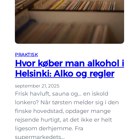
m
i
å
l
p
v
r
i
ø
n
v
t
e
PRAKTISK
e
Hvor køber man alkohol i
r
Helsinki: Alko og regler
p
a
september 21, 2025
k
Frisk havluft, sauna og… en iskold
n
lonkero? Når tørsten melder sig i den
i
finske hovedstad, opdager mange
n
rejsende hurtigt, at det ikke er helt
g
ligesom derhjemme. Fra
i
supermarkedets…