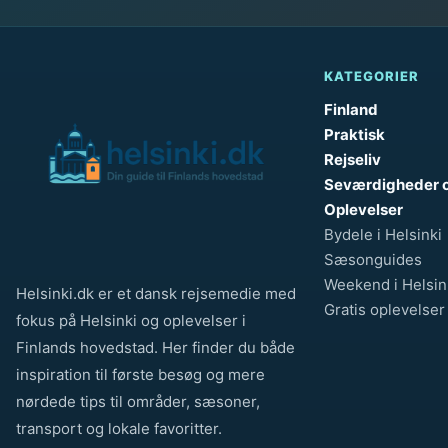
l
k
o
KATEGORIER
o
Finland
g
Praktisk
r
Rejseliv
e
Seværdigheder 
g
Oplevelser
l
Bydele i Helsinki
Sæsonguides
e
Weekend i Helsin
r
Helsinki.dk er et dansk rejsemedie med
Gratis oplevelser
fokus på Helsinki og oplevelser i
Finlands hovedstad. Her finder du både
inspiration til første besøg og mere
nørdede tips til områder, sæsoner,
transport og lokale favoritter.