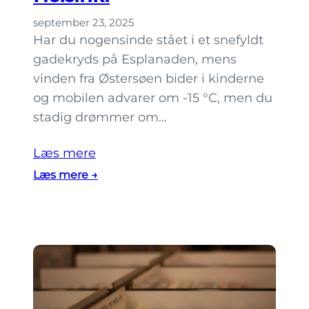
r
september 23, 2025
i
Har du nogensinde stået i et snefyldt
H
gadekryds på Esplanaden, mens
e
vinden fra Østersøen bider i kinderne
l
og mobilen advarer om -15 °C, men du
s
stadig drømmer om…
i
n
Læs mere
k
:
Læs mere →
i
1
,
0
s
t
o
i
m
p
d
s
u
t