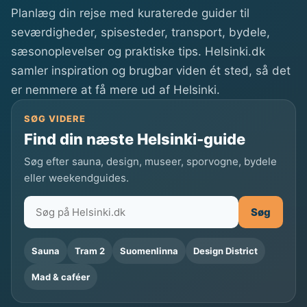
l
Planlæg din rejse med kuraterede guider til
k
seværdigheder, spisesteder, transport, bydele,
o
sæsonoplevelser og praktiske tips. Helsinki.dk
h
samler inspiration og brugbar viden ét sted, så det
o
er nemmere at få mere ud af Helsinki.
l
i
SØG VIDERE
H
Find din næste Helsinki-guide
e
Søg efter sauna, design, museer, sporvogne, bydele
l
eller weekendguides.
s
i
Søg
n
k
Sauna
Tram 2
Suomenlinna
Design District
i
Mad & caféer
:
A