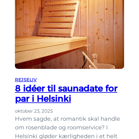
æ
f
n
f
g
e
e
b
b
a
u
r
d
e
g
r
e
i
t
REJSELIV
H
t
8 idéer til saunadate for
e
e
par i Helsinki
l
t
s
?
oktober 23, 2025
i
Hvem sagde, at romantik skal handle
n
om rosenblade og roomservice? I
k
Helsinki gløder kærligheden i et helt