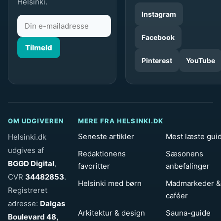
Helsinki.
Instagram
Facebook
Tilmeld
Pinterest
YouTube
OM UDGIVEREN
MERE FRA HELSINKI.DK
Seneste artikler
Mest læste gui
Helsinki.dk
udgives af
Redaktionens
Sæsonens
BGGD Digital
,
favoritter
anbefalinger
CVR
34482853
.
Helsinki med børn
Madmarkeder &
Registreret
caféer
adresse:
Dalgas
Arkitektur & design
Sauna-guide
Boulevard 48,