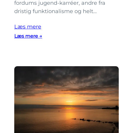
fordums jugend-karréer, andre fra
s
dristig funktionalisme og helt…
o
l
Læs mere
n
:
Læs mere →
e
7
d
s
g
k
a
j
n
u
g
l
i
t
H
e
e
g
l
å
s
r
i
d