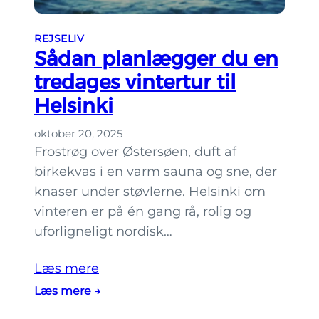
u
n
REJSELIV
a
Sådan planlægger du en
d
tredages vintertur til
a
Helsinki
t
e
oktober 20, 2025
f
Frostrøg over Østersøen, duft af
o
birkekvas i en varm sauna og sne, der
r
knaser under støvlerne. Helsinki om
p
vinteren er på én gang rå, rolig og
a
uforligneligt nordisk…
r
i
Læs mere
H
:
Læs mere →
e
S
l