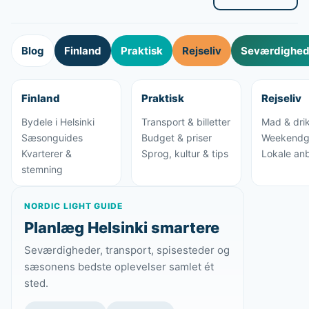
Blog
Finland
Praktisk
Rejseliv
Seværdighede
Finland
Praktisk
Rejseliv
Bydele i Helsinki
Transport & billetter
Mad & dri
Sæsonguides
Budget & priser
Weekendg
Kvarterer &
Sprog, kultur & tips
Lokale anb
stemning
NORDIC LIGHT GUIDE
Planlæg Helsinki smartere
Seværdigheder, transport, spisesteder og
sæsonens bedste oplevelser samlet ét
sted.