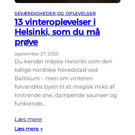
n
h
k
SEVÆRDIGHEDER OG OPLEVELSER
a
i
13 vinteroplevelser i
v
?
Helsinki, som du må
e
prøve
r
i
september 27, 2025
H
Du kender måske Helsinki som den
e
kølige nordiske hovedstad ved
l
Baltikum – men om vinteren
s
forvandles byen til et magisk miks af
i
knitrende sne, dampende saunaer og
n
funklende…
k
i
Læs mere
s
:
Læs mere →
c