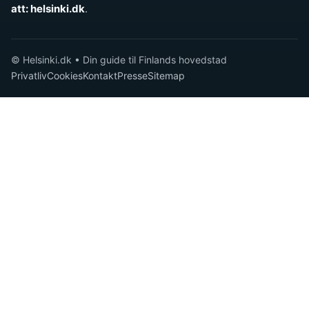
att: helsinki.dk
.
© Helsinki.dk • Din guide til Finlands hovedstad
Privatliv
Cookies
Kontakt
Presse
Sitemap