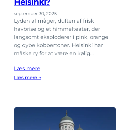
Helsinki?
n
september 30, 2025
t
Lyden af måger, duften af frisk
r
havbrise og et himmelteater, der
e
langsomt eksploderer i pink, orange
d
og dybe kobbertoner. Helsinki har
a
måske ry for at være en kølig…
g
e
Læs mere
s
:
Læs mere →
v
H
i
v
n
o
t
r
e
o
r
p
t