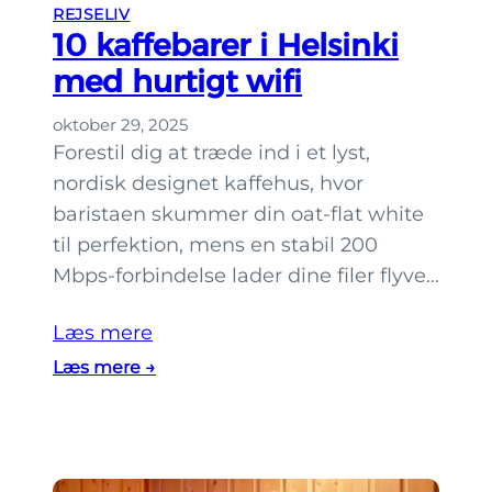
REJSELIV
e
10 kaffebarer i Helsinki
l
med hurtigt wifi
s
i
oktober 29, 2025
n
Forestil dig at træde ind i et lyst,
k
nordisk designet kaffehus, hvor
i
baristaen skummer din oat-flat white
u
til perfektion, mens en stabil 200
d
Mbps-forbindelse lader dine filer flyve…
e
n
Læs mere
a
:
Læs mere →
t
1
s
0
p
k
r
a