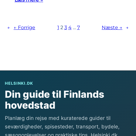
f
H
r
v
a
i
←
← Forrige
1
2
3
4
…
7
Næste →
→
c
l
e
k
n
e
t
n
r
s
u
p
m
o
HELSINKI.DK
r
Din guide til Finlands
v
hovedstad
o
g
Planlæg din rejse med kuraterede guider til
n
seværdigheder, spisesteder, transport, bydele,
s
sæsonoplevelser og praktiske tips. Helsinki.dk