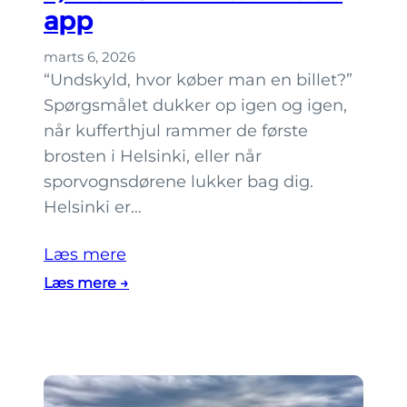
app
i
b
marts 6, 2026
e
“Undskyld, hvor køber man en billet?”
d
Spørgsmålet dukker op igen og igen,
s
når kufferthjul rammer de første
t
brosten i Helsinki, eller når
t
sporvognsdørene lukker bag dig.
i
Helsinki er…
l
e
Læs mere
f
:
Læs mere →
t
7
e
s
r
t
å
e
r
d