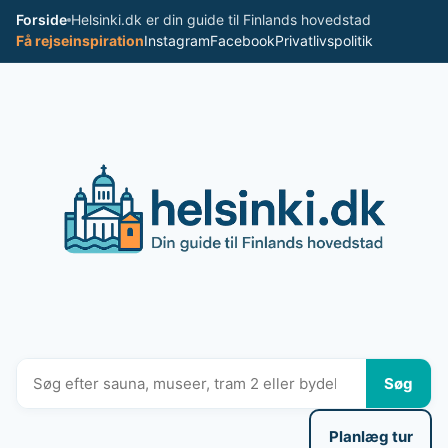
Spring
Forside
Helsinki.dk er din guide til Finlands hovedstad
til
Få rejseinspiration
Instagram
Facebook
Privatlivspolitik
indhold
Søg
Planlæg tur