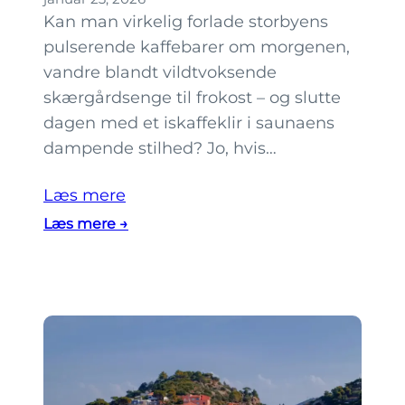
s
Kan man virkelig forlade storbyens
k
pulserende kaffebarer om morgenen,
æ
vandre blandt vildtvoksende
r
skærgårdsenge til frokost – og slutte
g
dagen med et iskaffeklir i saunaens
å
dampende stilhed? Jo, hvis…
r
d
Læs mere
f
:
Læs mere →
o
Ø
r
h
b
o
e
p
g
f
y
r
n
a
d