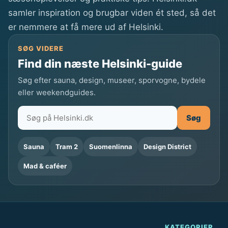
l
samler inspiration og brugbar viden ét sted, så det
i
er nemmere at få mere ud af Helsinki.
n
j
SØG VIDERE
e
Find din næste Helsinki-guide
i
Søg efter sauna, design, museer, sporvogne, bydele
H
eller weekendguides.
e
l
Søg
s
i
Sauna
Tram 2
Suomenlinna
Design District
n
Mad & caféer
k
i
e
r
b
KATEGORIER