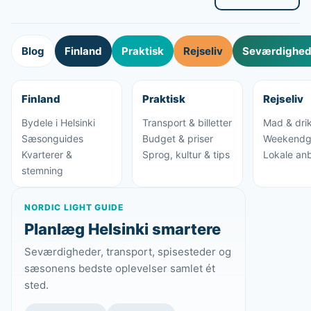
Blog
Finland
Praktisk
Rejseliv
Seværdighede
Finland
Praktisk
Rejseliv
Bydele i Helsinki
Transport & billetter
Mad & dri
Sæsonguides
Budget & priser
Weekendg
Kvarterer &
Sprog, kultur & tips
Lokale anb
stemning
NORDIC LIGHT GUIDE
Planlæg Helsinki smartere
Seværdigheder, transport, spisesteder og
sæsonens bedste oplevelser samlet ét
sted.