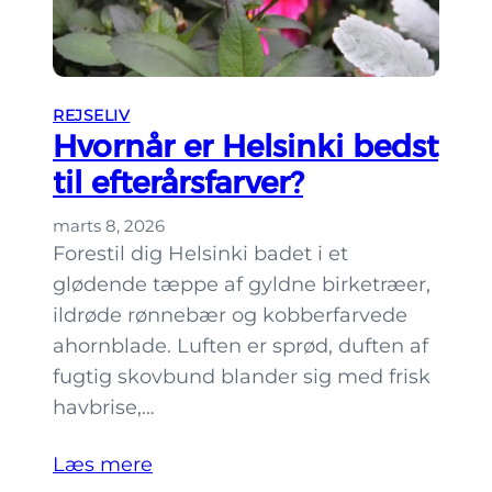
g
e
n
l
i
s
n
i
REJSELIV
g
n
Hvornår er Helsinki bedst
e
k
til efterårsfarver?
r
i
i
marts 8, 2026
H
Forestil dig Helsinki badet i et
e
glødende tæppe af gyldne birketræer,
l
ildrøde rønnebær og kobberfarvede
s
ahornblade. Luften er sprød, duften af
i
fugtig skovbund blander sig med frisk
n
havbrise,…
k
i
Læs mere
,