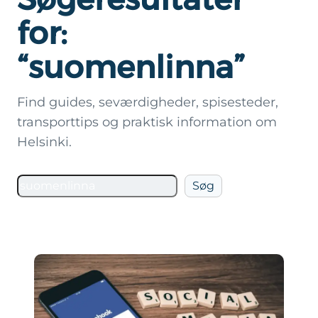
for:
“suomenlinna”
Find guides, seværdigheder, spisesteder,
transporttips og praktisk information om
Helsinki.
Søg
Søg
på
Helsinki.dk