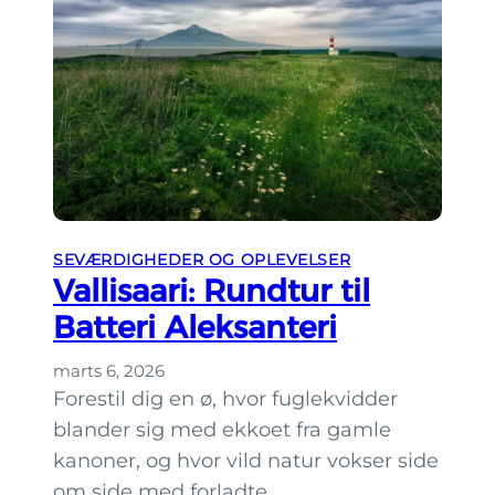
s
e
f
r
a
,
r
h
v
v
e
o
r
r
?
d
SEVÆRDIGHEDER OG OPLEVELSER
u
Vallisaari: Rundtur til
k
Batteri Aleksanteri
a
n
marts 6, 2026
k
Forestil dig en ø, hvor fuglekvidder
ø
blander sig med ekkoet fra gamle
b
kanoner, og hvor vild natur vokser side
e
om side med forladte