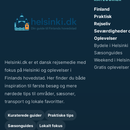
e
Finland
d
Praktisk
s
Rejseliv
t
Seværdigheder 
t
Oplevelser
i
Bydele i Helsinki
Sæsonguides
l
Weekend i Helsin
s
Helsinki.dk er et dansk rejsemedie med
Gratis oplevelser
i
fokus på Helsinki og oplevelser i
g
Finlands hovedstad. Her finder du både
h
inspiration til første besøg og mere
t
nørdede tips til områder, sæsoner,
s
transport og lokale favoritter.
e
e
Kuraterede guider
Praktiske tips
i
Sæsonguides
Lokalt fokus