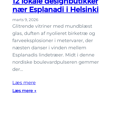
12 lokale designbutikker
P
nær Esplanadi i Helsinki
a
y
marts 9, 2026
i
Glitrende vitriner med mundblæst
H
glas, duften af nyolieret birketræ og
e
farveeksplosioner i metervarer, der
l
næsten danser i vinden mellem
s
Esplanadis lindetræer. Midt i denne
i
nordiske boulevardpulseren gemmer
n
der…
k
i
Læs mere
?
:
Læs mere →
1
2
l