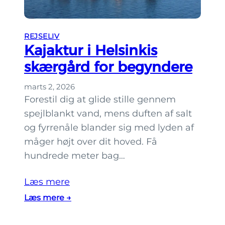
R
a
u
p
n
REJSELIV
p
d
Kajaktur i Helsinkis
t
skærgård for begyndere
u
marts 2, 2026
r
Forestil dig at glide stille gennem
t
spejlblankt vand, mens duften af salt
i
og fyrrenåle blander sig med lyden af
l
måger højt over dit hoved. Få
B
a
hundrede meter bag…
t
Læs mere
t
e
:
Læs mere →
r
K
i
a