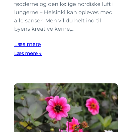
fødderne og den kølige nordiske luft i
e
lungerne – Helsinki kan opleves med
r
alle sanser. Men vil du helt ind til
n
byens kreative kerne,…
æ
r
Læs mere
E
:
Læs mere →
s
7
p
A
l
a
a
l
n
t
a
o
d
-
i
b
i
y
H