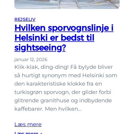
r
a
REJSELIV
s
Hvilken sporvognslinje i
a
Helsinki er bedst til
a
sightseeing?
r
i
januar 12, 2026
:
Klik-klak, ding-ding! Få bylyde bliver
r
så hurtigt synonym med Helsinki som
o
den karakteristiske klokke fra en
l
turkisgrøn sporvogn, der glider forbi
i
glitrende granithuse og indbydende
g
kaffebarer. Men hvilken…
t
u
Læs mere
r
:
Læs mere →