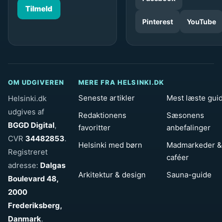
Tilmeld
Pinterest
YouTube
OM UDGIVEREN
MERE FRA HELSINKI.DK
Seneste artikler
Mest læste gui
Helsinki.dk
udgives af
Redaktionens
Sæsonens
BGGD Digital
,
favoritter
anbefalinger
CVR
34482853
.
Helsinki med børn
Madmarkeder &
Registreret
caféer
adresse:
Dalgas
Arkitektur & design
Sauna-guide
Boulevard 48,
2000
Frederiksberg,
Danmark
.