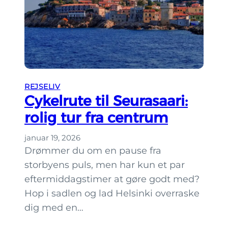
H
e
e
r
l
e
s
i
n
REJSELIV
k
Cykelrute til Seurasaari:
i
rolig tur fra centrum
:
V
januar 19, 2026
a
Drømmer du om en pause fra
l
storbyens puls, men har kun et par
l
eftermiddagstimer at gøre godt med?
i
Hop i sadlen og lad Helsinki overraske
s
dig med en…
a
a