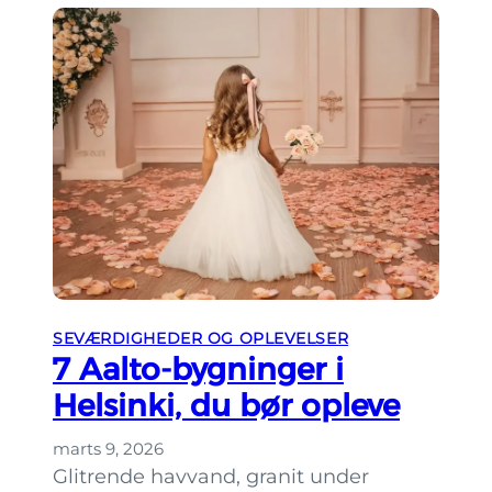
o
k
a
l
e
d
e
s
i
g
n
SEVÆRDIGHEDER OG OPLEVELSER
b
7 Aalto-bygninger i
u
Helsinki, du bør opleve
t
i
marts 9, 2026
k
Glitrende havvand, granit under
k