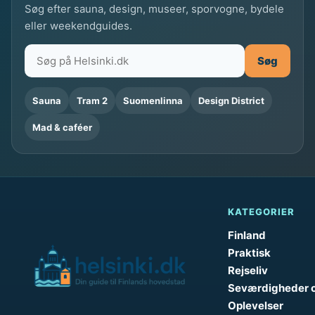
Søg efter sauna, design, museer, sporvogne, bydele
k
eller weekendguides.
i
i
Søg
n
o
Sauna
Tram 2
Suomenlinna
Design District
v
Mad & caféer
e
m
b
e
r
KATEGORIER
Finland
Praktisk
Rejseliv
Seværdigheder 
Oplevelser