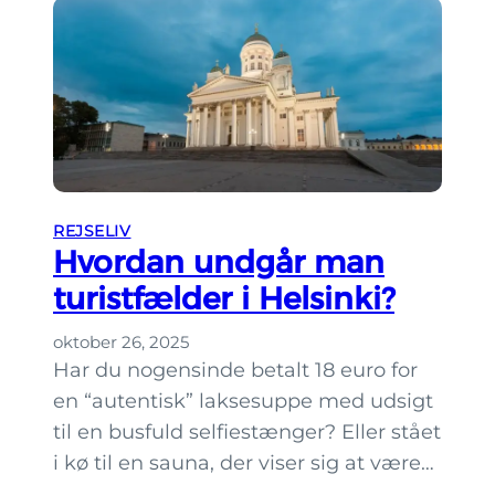
t
H
o
e
v
l
e
s
n
i
l
n
i
k
g
i
REJSELIV
e
?
Hvordan undgår man
g
turistfælder i Helsinki?
å
t
oktober 26, 2025
u
Har du nogensinde betalt 18 euro for
r
en “autentisk” lakse­suppe med udsigt
e
til en busfuld selfie­stænger? Eller stået
i
i kø til en sauna, der viser sig at være…
H