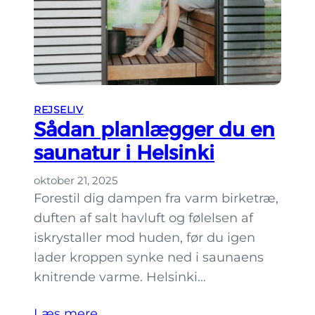
m
a
n
b
o
i
REJSELIV
Sådan planlægger du en
H
e
saunatur i Helsinki
l
oktober 21, 2025
s
Forestil dig dampen fra varm birketræ,
i
duften af salt havluft og følelsen af
n
iskrystaller mod huden, før du igen
k
lader kroppen synke ned i saunaens
i
knitrende varme. Helsinki…
m
e
Læs mere