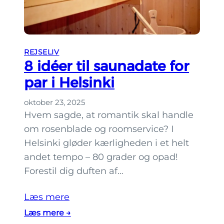
u
g
g
n
t
e
REJSELIV
r
8 idéer til saunadate for
f
par i Helsinki
r
a
oktober 23, 2025
H
Hvem sagde, at romantik skal handle
e
om rosenblade og roomservice? I
l
Helsinki gløder kærligheden i et helt
s
andet tempo – 80 grader og opad!
i
Forestil dig duften af…
n
k
Læs mere
i
:
Læs mere →
u