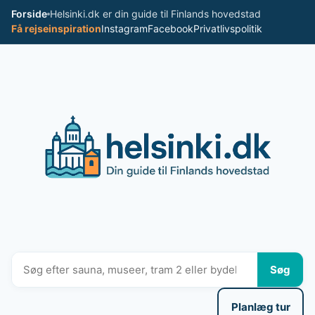
Spring
Forside
Helsinki.dk er din guide til Finlands hovedstad
til
Få rejseinspiration
Instagram
Facebook
Privatlivspolitik
indhold
Søg
Planlæg tur