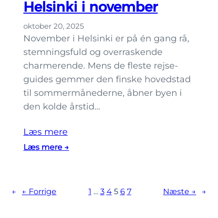
Helsinki i november
d
u
oktober 20, 2025
e
November i Helsinki er på én gang rå,
n
stemningsfuld og overraskende
s
charmerende. Mens de fleste rejse­
a
guides gemmer den finske hovedstad
u
til sommermånederne, åbner byen i
n
den kolde årstid…
a
t
Læs mere
u
:
Læs mere →
r
S
i
å
H
d
e
←
← Forrige
1
…
3
4
5
6
7
Næste →
→
a
l
n
s