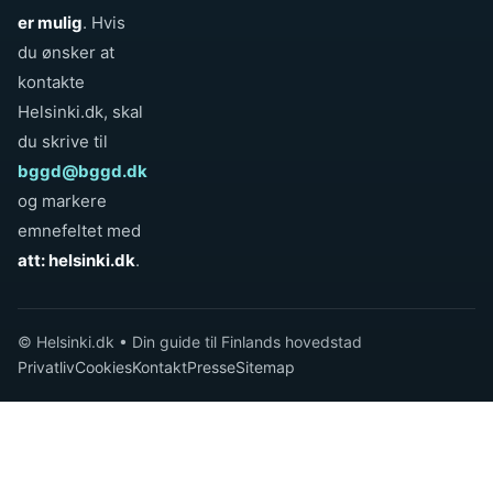
er mulig
. Hvis
du ønsker at
kontakte
Helsinki.dk, skal
du skrive til
bggd@bggd.dk
og markere
emnefeltet med
att: helsinki.dk
.
© Helsinki.dk • Din guide til Finlands hovedstad
Privatliv
Cookies
Kontakt
Presse
Sitemap