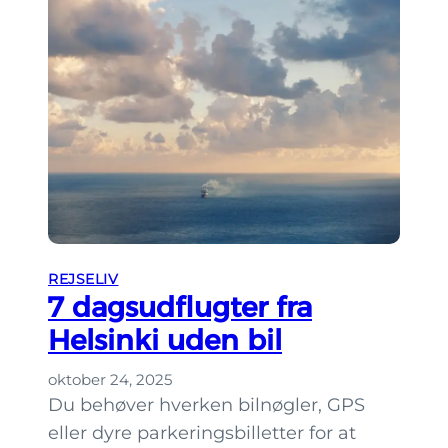
l
l
d
s
r
i
e
n
g
k
u
i
i
?
d
e
:
REJSELIV
H
7 dagsudflugter fra
e
Helsinki uden bil
l
s
oktober 24, 2025
i
Du behøver hverken bilnøgler, GPS
n
eller dyre parkeringsbilletter for at
k