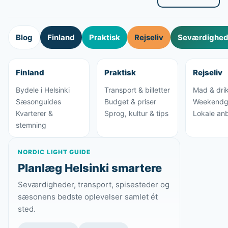
Blog
Finland
Praktisk
Rejseliv
Seværdighede
Finland
Praktisk
Rejseliv
Bydele i Helsinki
Transport & billetter
Mad & dri
Sæsonguides
Budget & priser
Weekendg
Kvarterer &
Sprog, kultur & tips
Lokale anb
stemning
NORDIC LIGHT GUIDE
Planlæg Helsinki smartere
Seværdigheder, transport, spisesteder og
sæsonens bedste oplevelser samlet ét
sted.