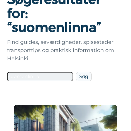
for:
“suomenlinna”
Find guides, seværdigheder, spisesteder,
transporttips og praktisk information om
Helsinki.
Søg
Søg
på
Helsinki.dk