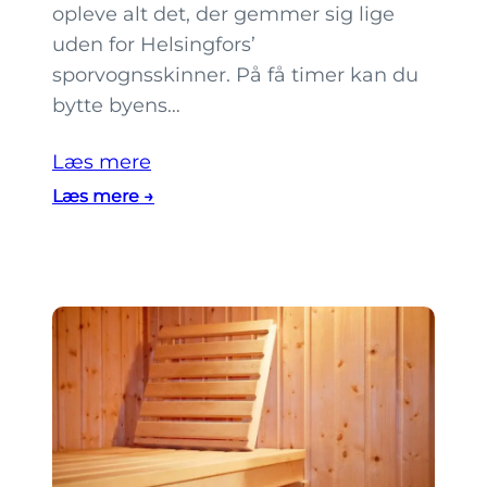
opleve alt det, der gemmer sig lige
i
uden for Helsingfors’
m
sporvognsskinner. På få timer kan du
e
bytte byens…
d
b
Læs mere
a
:
Læs mere →
b
7
y
d
i
a
b
g
a
s
r
u
n
d
e
f
v
l
o