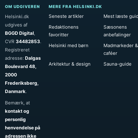
OM UDGIVEREN
MERE FRA HELSINKI.DK
Seneste artikler
Mest læste gui
Helsinki.dk
udgives af
Redaktionens
Sæsonens
BGGD Digital
,
favoritter
anbefalinger
CVR
34482853
.
Helsinki med børn
Madmarkeder &
Registreret
caféer
adresse:
Dalgas
Arkitektur & design
Sauna-guide
Boulevard 48,
2000
Frederiksberg,
Danmark
.
Bemærk, at
kontakt og
personlig
henvendelse på
adressen ikke