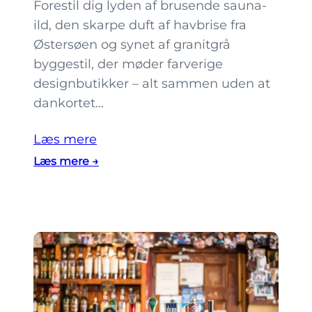
Forestil dig lyden af brusende sauna-
ild, den skarpe duft af havbrise fra
Østersøen og synet af granitgrå
byggestil, der møder farverige
designbutikker – alt sammen uden at
dankortet…
Læs mere
:
Læs mere →
K
a
n
m
a
n
o
p