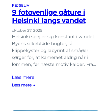
n
t
REJSELIV
a
9 fotovenlige gåture i
?
u
Helsinki langs vandet
t
e
oktober 27, 2025
n
Helsinki spejler sig konstant i vandet.
t
Byens silkebløde bugter, rå
i
klippekyster og labyrint af småøer
s
sørger for, at kameraet aldrig når i
k
lommen, før næste motiv kalder. Fra…
e
b
Læs mere
a
:
Læs mere →
r
9
e
f
r
o
i