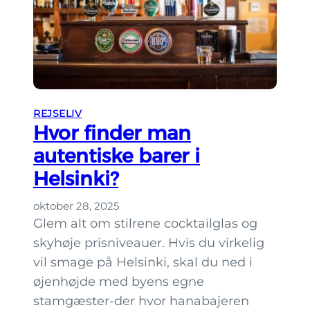
l
e
v
e
H
e
REJSELIV
Hvor finder man
l
s
autentiske barer i
i
Helsinki?
n
k
oktober 28, 2025
Glem alt om stilrene cocktailglas og
i
skyhøje prisniveauer. Hvis du virkelig
u
d
vil smage på Helsinki, skal du ned i
e
øjenhøjde med byens egne
n
stamgæster-der hvor hanabajeren