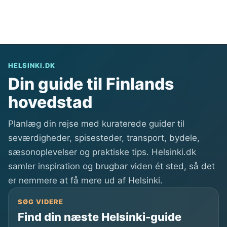
p
i
a
n
k
k
k
i
e
HELSINKI.DK
r
Din guide til Finlands
d
hovedstad
u
t
Planlæg din rejse med kuraterede guider til
i
seværdigheder, spisesteder, transport, bydele,
l
sæsonoplevelser og praktiske tips. Helsinki.dk
H
samler inspiration og brugbar viden ét sted, så det
e
er nemmere at få mere ud af Helsinki.
l
s
SØG VIDERE
i
Find din næste Helsinki-guide
n