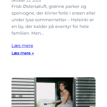
oktober 22, 2025
e
Frisk Østersø­luft, grønne parker og
f
sporvogne, der klirrer forbi i sneen eller
o
under lyse sommer­netter – Helsinki er
r
en by, der kalder på eventyr for hele
p
familien. Men…
a
r
Læs mere
i
:
Læs mere →
H
H
e
v
l
o
s
r
i
s
n
k
k
a
i
l