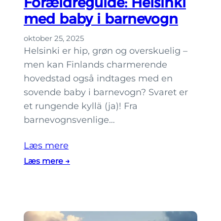
Forældreguide: Helsinki
a
t
med baby i barnevogn
n
t
oktober 25, 2025
u
Helsinki er hip, grøn og overskuelig –
r
men kan Finlands charmerende
i
hovedstad også indtages med en
s
sovende baby i barnevogn? Svaret er
t
et rungende kyllä (ja)! Fra
f
barnevognsvenlige…
æ
l
Læs mere
d
:
Læs mere →
e
F
r
o
i
r
H
æ
e