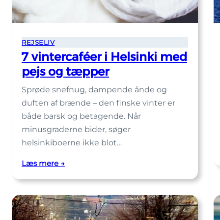
REJSELIV
7 vintercaféer i Helsinki med
pejs og tæpper
Sprøde snefnug, dampende ånde og
duften af brænde – den finske vinter er
både barsk og betagende. Når
minusgraderne bider, søger
helsinkiboerne ikke blot…
:
Læs mere →
7
vintercaféer
i
Helsinki