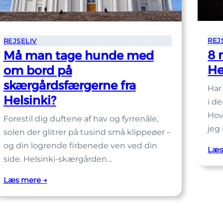
REJ
REJSELIV
8 
Må man tage hunde med
He
om bord på
skærgårdsfærgerne fra
Har
Helsinki?
i d
Hov
Forestil dig duftene af hav og fyrrenåle,
jeg
solen der glitrer på tusind små klippeøer –
og din logrende firbenede ven ved din
Læs
side. Helsinki-skærgården…
:
Læs mere →
Må
man
tage