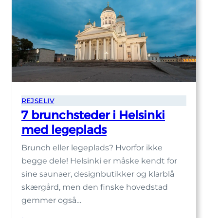
REJSELIV
7 brunchsteder i Helsinki
med legeplads
Brunch eller legeplads? Hvorfor ikke
begge dele! Helsinki er måske kendt for
sine saunaer, designbutikker og klarblå
skærgård, men den finske hovedstad
gemmer også…