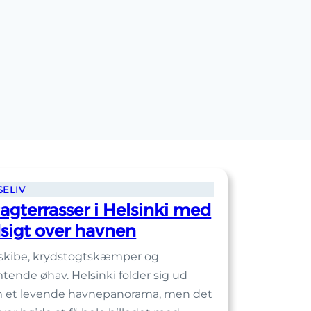
SELIV
tagterrasser i Helsinki med
sigt over havnen
lskibe, krydstogtskæmper og
mtende øhav. Helsinki folder sig ud
 et levende havnepanorama, men det