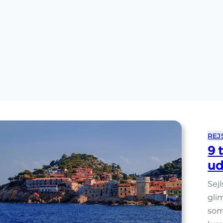
REJ
9 
ud
Sej
gli
som