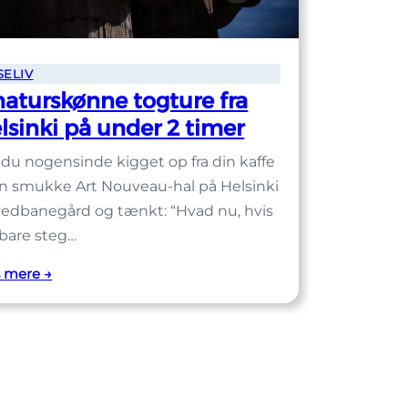
SELIV
naturskønne togture fra
lsinki på under 2 timer
 du nogensinde kigget op fra din kaffe
en smukke Art Nouveau-hal på Helsinki
edbanegård og tænkt: “Hvad nu, hvis
 bare steg…
:
 mere →
8
naturskønne
togture
fra
Helsinki