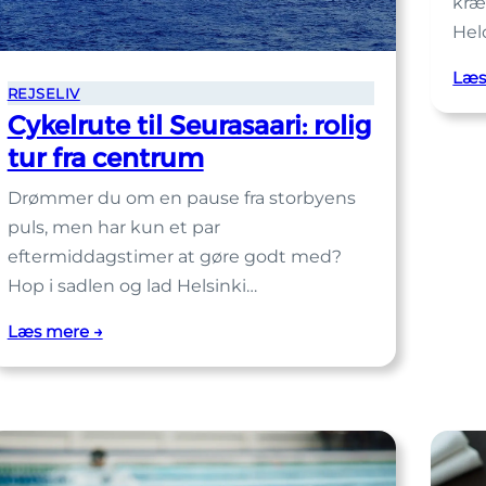
kræ
Hel
Læs
REJSELIV
Cykelrute til Seurasaari: rolig
tur fra centrum
Drømmer du om en pause fra storbyens
puls, men har kun et par
eftermiddagstimer at gøre godt med?
Hop i sadlen og lad Helsinki…
:
Læs mere →
Cykelrute
til
Seurasaari:
rolig
tur