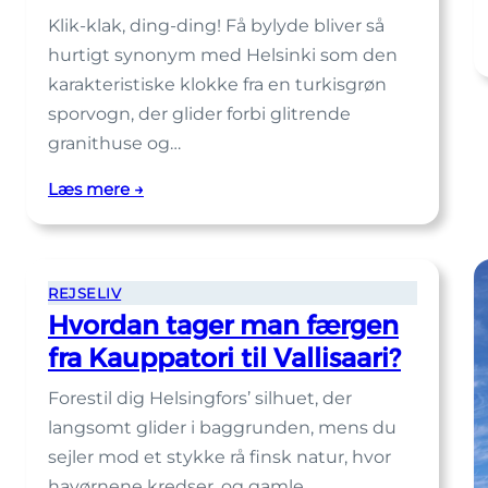
Klik-klak, ding-ding! Få bylyde bliver så
hurtigt synonym med Helsinki som den
karakteristiske klokke fra en turkisgrøn
sporvogn, der glider forbi glitrende
granithuse og…
:
Læs mere →
Hvilken
sporvognslinje
i
REJSELIV
Helsinki
Hvordan tager man færgen
er
bedst
fra Kauppatori til Vallisaari?
til
Forestil dig Helsingfors’ silhuet, der
sightseeing?
langsomt glider i baggrunden, mens du
sejler mod et stykke rå finsk natur, hvor
havørnene kredser, og gamle