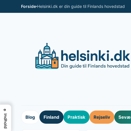
Spring
Forside
Helsinki.dk er din guide til Finlands hovedstad
til
indhold
→
Indhold
Blog
Finland
Praktisk
Rejseliv
Sevær