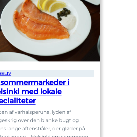
SELIV
 sommermarkeder i
lsinki med lokale
ecialiteter
ten af varhaisperuna, lyden af
eskrig over den blanke bugt og
ens lange aftenstråler, der gløder på
bertagene – Helsinki om sommeren