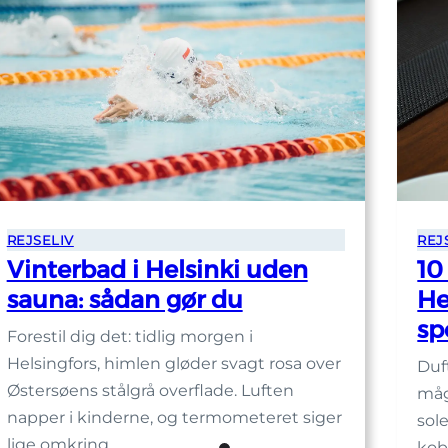
fra
centrum
REJ
REJSELIV
10
Vinterbad i Helsinki uden
He
sauna: sådan gør du
sp
Forestil dig det: tidlig morgen i
Helsingfors, himlen gløder svagt rosa over
Duf
Østersøens stålgrå overflade. Luften
måg
napper i kinderne, og termometeret siger
sol
lige omkring…
kob