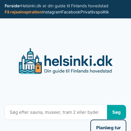
Spring
Forside
Helsinki.dk er din guide til Finlands hovedstad
til
Få rejseinspiration
Instagram
Facebook
Privatlivspolitik
indhold
Søg
Planlæg tur