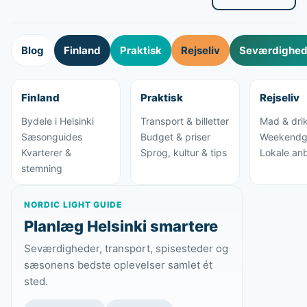
Blog
Finland
Praktisk
Rejseliv
Seværdighede
Finland
Praktisk
Rejseliv
Bydele i Helsinki
Transport & billetter
Mad & dri
Sæsonguides
Budget & priser
Weekendg
Kvarterer &
Sprog, kultur & tips
Lokale anb
stemning
NORDIC LIGHT GUIDE
Planlæg Helsinki smartere
Seværdigheder, transport, spisesteder og
sæsonens bedste oplevelser samlet ét
sted.