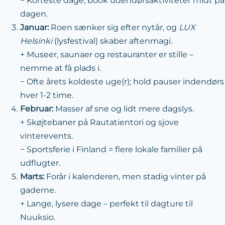
− Korteste dage; book udendørs­aktiviteter midt på
dagen.
Januar:
Roen sænker sig efter nytår, og
LUX
Helsinki
(lys­festival) skaber aftenmagi.
+ Museer, saunaer og restauranter er stille –
nemme at få plads i.
− Ofte årets koldeste uge(r); hold pauser indendørs
hver 1-2 time.
Februar:
Masser af sne og lidt mere dagslys.
+ Skøjtebaner på Rautatientori og sjove
vinterevents.
− Sportsferie i Finland = flere lokale familier på
udflugter.
Marts:
Forår i kalenderen, men stadig vinter på
gaderne.
+ Lange, lysere dage – perfekt til dagture til
Nuuksio.