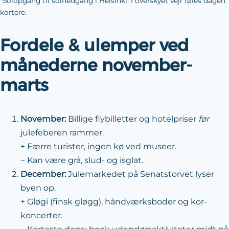
*Solopgang til solnedgang i Helsinki. I overskyet vejr føles dagen
kortere.
Fordele & ulemper ved
månederne november-
marts
November:
Billige flybilletter og hotelpriser
før
julefeberen rammer.
+ Færre turister, ingen kø ved museer.
− Kan være grå, slud- og isglat.
December:
Julemarkedet på Senatstorvet lyser
byen op.
+ Gløgi (finsk gløgg), håndværks­boder og kor-
koncerter.