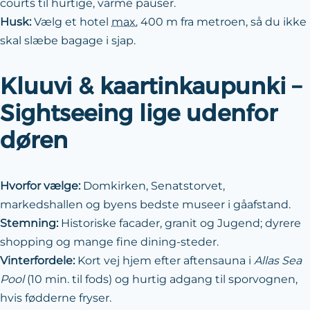
courts til hurtige, varme pauser.
Husk:
Vælg et hotel
max.
400 m fra metroen, så du ikke
skal slæbe bagage i sjap.
Kluuvi & kaartinkaupunki –
Sightseeing lige udenfor
døren
Hvorfor vælge:
Domkirken, Senatstorvet,
markedshallen og byens bedste museer i gåafstand.
Stemning:
Historiske facader, granit og Jugend; dyrere
shopping og mange fine dining-steder.
Vinterfordele:
Kort vej hjem efter aftensauna i
Allas Sea
Pool
(10 min. til fods) og hurtig adgang til sporvognen,
hvis fødderne fryser.