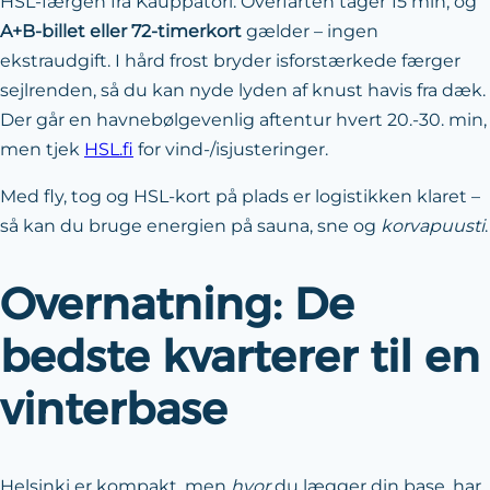
HSL-færgen fra Kauppatori. Overfarten tager 15 min, og
A+B-billet eller 72-timerkort
gælder – ingen
ekstraudgift. I hård frost bryder isforstærkede færger
sejlrenden, så du kan nyde lyden af knust havis fra dæk.
Der går en havnebølgevenlig aftentur hvert 20.-30. min,
men tjek
HSL.fi
for vind-/isjusteringer.
Med fly, tog og HSL-kort på plads er logistikken klaret –
så kan du bruge energien på sauna, sne og
korvapuusti
.
Overnatning: De
bedste kvarterer til en
vinterbase
Helsinki er kompakt, men
hvor
du lægger din base, har