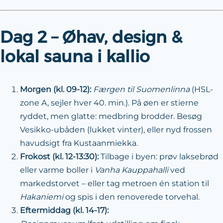
Dag 2 – Øhav, design &
lokal sauna i kallio
Morgen (kl. 09-12):
Færgen til Suomenlinna
(HSL-
zone A, sejler hver 40. min.). På øen er stierne
ryddet, men glatte: medbring brodder. Besøg
Vesikko-ubåden (lukket vinter), eller nyd frossen
havudsigt fra Kustaanmiekka.
Frokost (kl. 12-13:30):
Tilbage i byen: prøv laksebrød
eller varme boller i
Vanha Kauppahalli
ved
markedstorvet – eller tag metroen én station til
Hakaniemi
og spis i den renoverede torvehal.
Eftermiddag (kl. 14-17):