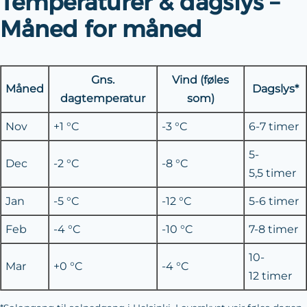
Temperaturer & dagslys –
Måned for måned
Gns.
Vind (føles
Måned
Dagslys*
dagtemperatur
som)
Nov
+1 °C
-3 °C
6-7 timer
5-
Dec
-2 °C
-8 °C
5,5 timer
Jan
-5 °C
-12 °C
5-6 timer
Feb
-4 °C
-10 °C
7-8 timer
10-
Mar
+0 °C
-4 °C
12 timer