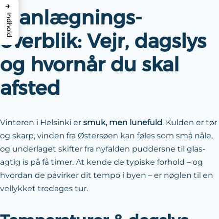
→
Planlægnings-
Indhold
overblik: Vejr, dagslys
og hvornår du skal
afsted
Vinteren i Helsinki er
smuk, men lunefuld
. Kulden er tør
og skarp, vinden fra Østersøen kan føles som små nåle,
og underlaget skifter fra nyfalden puddersne til glas­
agtig is på få timer. At kende de typiske forhold – og
hvordan de påvirker dit tempo i byen – er nøglen til en
vellykket tredages tur.