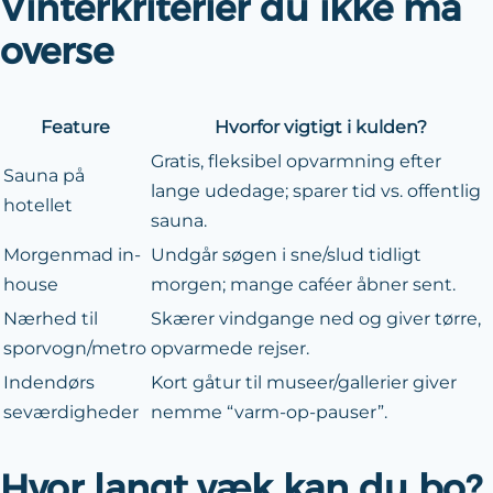
Vinterkriterier du ikke må
overse
Feature
Hvorfor vigtigt i kulden?
Gratis, fleksibel opvarmning efter
Sauna på
lange udedage; sparer tid vs. offentlig
hotellet
sauna.
Morgenmad in-
Undgår søgen i sne/slud tidligt
house
morgen; mange caféer åbner sent.
Nærhed til
Skærer vindgange ned og giver tørre,
sporvogn/metro
opvarmede rejser.
Indendørs
Kort gåtur til museer/gallerier giver
seværdigheder
nemme “varm-op-pauser”.
Hvor langt væk kan du bo?