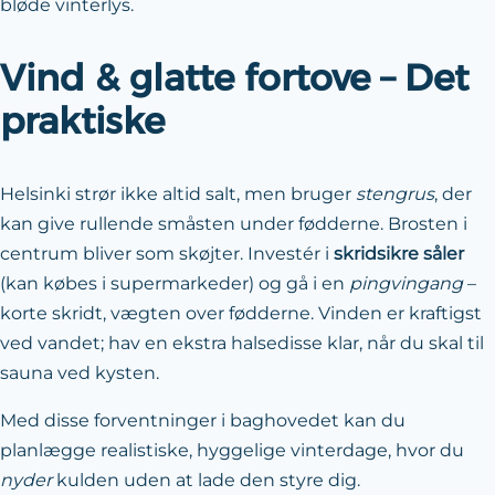
bløde vinterlys.
Vind & glatte fortove – Det
praktiske
Helsinki strør ikke altid salt, men bruger
sten­grus
, der
kan give rullende småsten under fødderne. Brosten i
centrum bliver som skøjter. Investér i
skrid­sikre såler
(kan købes i super­markeder) og gå i en
pingvin­gang
–
korte skridt, vægten over fødderne. Vinden er kraftigst
ved vandet; hav en ekstra halsedisse klar, når du skal til
sauna ved kysten.
Med disse forventninger i baghovedet kan du
planlægge realistiske, hyggelige vinterdage, hvor du
nyder
kulden uden at lade den styre dig.