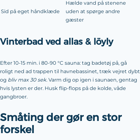
Hælde vand på stenene
Sid på eget håndklæde
uden at spørge andre
gæster
Vinterbad ved allas & löyly
Efter 10-15 min. i 80-90 °C sauna: tag badetøj på, gå
roligt ned ad trappen til havnebassinet, træk vejret dybt
og
bliv max 30 sek.
Varm dig op igen i saunaen, gentag
hvis lysten er der. Husk flip-flops på de kolde, våde
gangbroer.
Småting der gør en stor
forskel