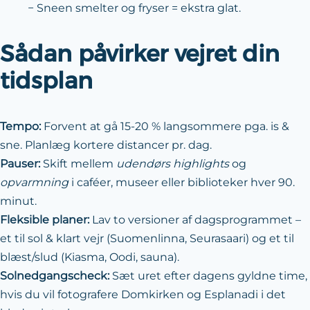
− Sneen smelter og fryser = ekstra glat.
Sådan påvirker vejret din
tidsplan
Tempo:
Forvent at gå 15-20 % langsommere pga. is &
sne. Planlæg kortere distancer pr. dag.
Pauser:
Skift mellem
udendørs highlights
og
opvarmning
i caféer, museer eller biblioteker hver 90.
minut.
Fleksible planer:
Lav to versioner af dags­programmet –
et til sol & klart vejr (Suomenlinna, Seurasaari) og et til
blæst/slud (Kiasma, Oodi, sauna).
Solnedgangscheck:
Sæt uret efter dagens gyldne time,
hvis du vil fotografere Domkirken og Esplanadi i det