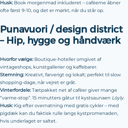
Husk:
Book morgenmad inkluderet – caféerne åbner
ofte først 9-10, og det er mørkt, når du står op.
Punavuori / design district
– Hip, hygge og håndværk
Hvorfor vælge:
Boutique-hoteller omgivet af
vintageshops, kunstgallerier og kaffebarer.
Stemning:
Kreativt, farverigt og lokalt; perfekt til slow
shopping-dage, når vejret er gråt.
Vinterfordele:
Tætpakket net af caféer giver mange
“varme-stop”. 15 minutters gåtur til kystsaunaen
Löyly
.
Husk:
Kig efter overnatning med gratis cykler – med
pigdæk kan du faktisk rulle langs kystpromenaden,
hvis underlaget er saltet.