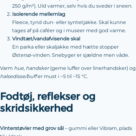
250 g/m²). Uld varmer, selv hvis du sveder i sneen.
Isolerende mellemlag
Fleece, tynd dun- eller syntetjakke. Skal kunne
tages af på caféer og i museer med god varme.
Vindtæt/​vandafvisende skal
En parka eller skaljakke med hætte stopper
Østersø-vinden. Snebyger er sjældne men våde.
Varm
hue
,
handsker
(gerne luffer over linerhandsker) og
halsedisse/buff
er must i −5 til −15 °C.
Fodtøj, reflekser og
skridsikkerhed
Vinterstøvler med grov sål
– gummi eller Vibram, plads