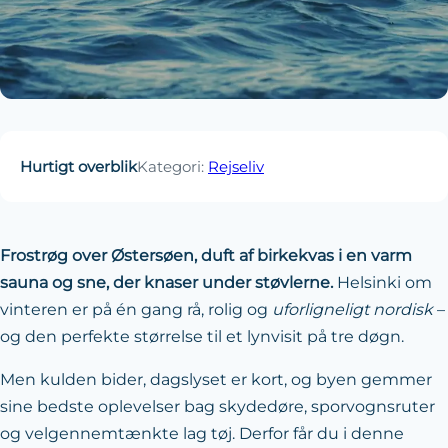
Hurtigt overblik
Kategori:
Rejseliv
Frostrøg over Østersøen, duft af birkekvas i en varm
sauna og sne, der knaser under støvlerne.
Helsinki om
vinteren er på én gang rå, rolig og
uforligneligt nordisk
–
og den perfekte størrelse til et lynvisit på tre døgn.
Men kulden bider, dagslyset er kort, og byen gemmer
sine bedste oplevelser bag skydedøre, sporvognsruter
og velgennemtænkte lag tøj. Derfor får du i denne