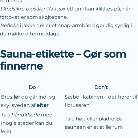
til uldsok.
Skridsikre pigsåler
(Yaktrax el.lign.) kan klikkes på, når
fortovet er som skøjtebane.
Refleks
i jakken eller et snap-armbånd gør dig synlig i
de mørke eftermiddage.
Sauna-etikette – Gør som
finnerne
Do
Don’t
Brus
før
du går ind, og
Sæbe i kabinen – det hører til
skyl sveden af
efter
i bruseren
Tag
håndklæde
med
Tale højt eller pladre løs –
(nogle steder kan du
saunaen er et stille rum
leje)