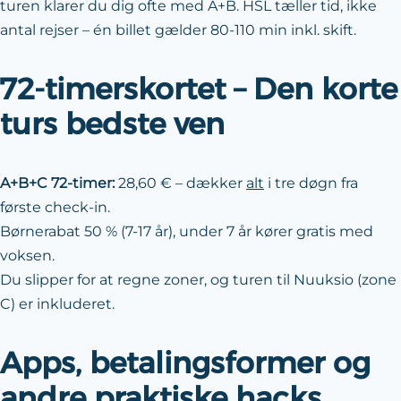
turen klarer du dig ofte med A+B. HSL tæller tid, ikke
antal rejser – én billet gælder 80-110 min inkl. skift.
72-timerskortet – Den korte
turs bedste ven
A+B+C 72-timer:
28,60 € – dækker
alt
i tre døgn fra
første check-in.
Børnerabat 50 % (7-17 år), under 7 år kører gratis med
voksen.
Du slipper for at regne zoner, og turen til Nuuksio (zone
C) er inkluderet.
Apps, betalingsformer og
andre praktiske hacks