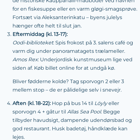
de historiske
Kauppahalli
-madboder ved havnen
for en fiskesuppe eller en varm gløgi-smagsprøve.
Fortsæt via Aleksanterinkatu – byens julelys
hænger ofte helt til slut jan.
Eftermiddag (kl. 13-17):
Oodi-biblioteket
: Spis frokost på 3. salens café og
varm dig under panoramatagets trælameller.
Amos Rex
: Underjordisk kunstmuseum lige ved
siden af. Køb billet online for at undgå kø.
Bliver fødderne kolde? Tag sporvogn 2 eller 3
mellem stop – de er pålidelige selv i snevejr.
Aften (kl. 18-22):
Hop på bus 14 til
Löyly
eller
sporvogn 4 + gåtur til
Allas Sea Pool
. Begge
tilbyder havudsigt, dampende udendørsbad og
god restaurant. Husk badetøj, håndklæde kan
lejes.