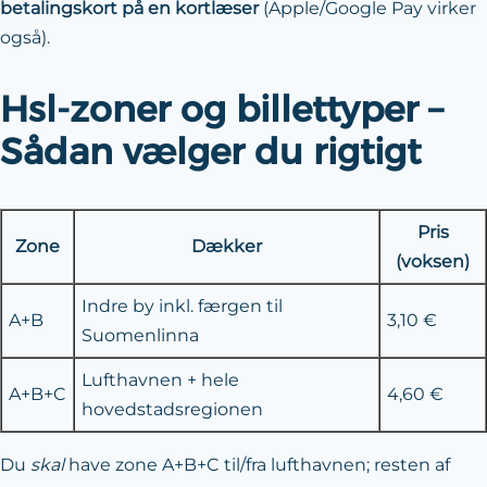
betalingskort på en kortlæser
(Apple/Google Pay virker
også).
Hsl-zoner og billettyper –
Sådan vælger du rigtigt
Pris
Zone
Dækker
(voksen)
Indre by inkl. færgen til
A+B
3,10 €
Suomenlinna
Lufthavnen + hele
A+B+C
4,60 €
hovedstadsregionen
Du
skal
have zone A+B+C til/fra lufthavnen; resten af